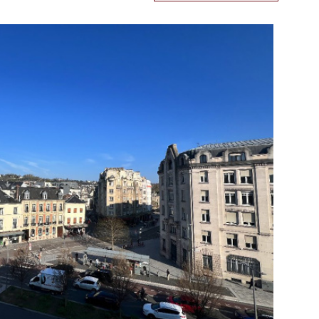
VOIR LES
230
ANNONCES
RER
RÉINITIALISER LES FILTRES
VOIR LE BIEN