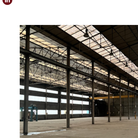
Possibilité de diviser en deux plateaux : Lot 10
équipements 5 bureaux (Possibilité de re-cloisonn
plafonds à dalles minérales Éclairage LED Parquet a
électriques avec câblage intégré Placards intégrés da
point d’eau fibre optique Accessibilité & services Ad
2 minutes à pied de la Gare SNCF Immeuble de b
stationnement en sous-sol disponibles en option (
financières : Location bureaux : 200€HTHC/m2/
450€HTHC/place/an Atouts majeurs Terrasses pan
bureaux Emplacement central Parking souterrain Bure
Possibilité de modularité et de 
VOIR LE BIEN