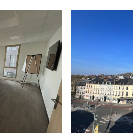
ESTIMER
 PRO
Loyer
FILT
O PRO