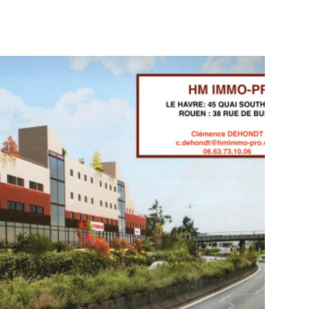
e diviser en deux plateaux : Lot 107 : 95 m² Lot 108 : 97
ments Open space + 6 bureaux (Possibilité de re-
ins) Faux plafonds à dalles minérales Éclairage LED
iphériques électriques avec câblage intégré Placards
 kitchenette 2 sanitaires 2 points d’eau fibre optique
resse en plein cœur de Rouen À 2 minutes à pied de la
n standing 6 places de stationnement en sous-sol
0€HTHC/mois/place) Données financières : Location
n Location parking : 1 450€HTHC/place/an Atouts
iques tout autour des bureaux Emplacement central
mineux et fonctionnels Possibilité de modularité et de
division
VOIR LE BIEN