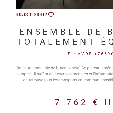
SÉLECTIONNER
ENSEMBLE DE 
TOTALEMENT É
LOUER AU 
LE HAVRE (7660
Dans un immeuble de bureaux neuf, Ce plateau aména
complet . Il suffira de poser vos meubles et l'informatiq
on retrouve tous les transports en commun possible 
tramway, arret covoiturage .
7 762 €
H