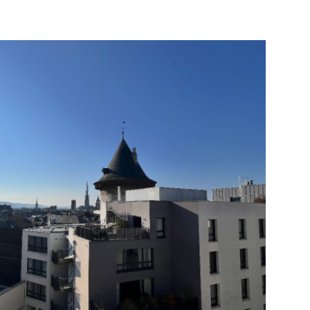
é de re-cloisonner selon vos besoins) Faux plafonds à
LED Parquet au sol Plinthes périphériques électriques
ds intégrés dans les bureaux 1 kitchenette 1 sanitaire
& services Adresse en plein cœur de Rouen À 2 minutes
euble de bon standing 2 places de stationnement en
ption (120€HTHC/mois/place) Données financières :
THC/m2/an Location parking : 1 450€HTHC/place/an
 panoramiques tout autour des bureaux Emplacement
in Bureaux lumineux et fonctionnels Possibilité de
modularité et de division
VOIR LE BIEN