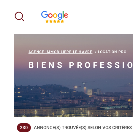
Aller
Aller
Aller
Aller
à
à
au
au
:
la
menu
contenu
recherche
principal
AGENCE IMMOBILIÈRE LE HAVRE
LOCATION PRO
BIENS PROFESSI
230
ANNONCE(S) TROUVÉE(S) SELON VOS CRITÈRES
LOUER