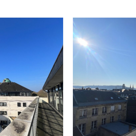
space + 1 bureau (Possibilit
dalles minérales Éclairage 
avec câblage intégré Placar
fibre optique Accessibilité 
à pied de la Gare SNCF Imm
sous-sol disponibles en o
Location bureaux : 200€H
Atouts majeurs Terrasses
central Parking souterra