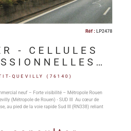
Réf :
LP2478
ER - CELLULES
SSIONNELLES
- SUD III ROUEN
TIT-QUEVILLY (76140)
mmercial neuf – Forte visibilité – Métropole Rouen
villy (Métropole de Rouen) - SUD III Au cœur de
e, au pied de la voie rapide Sud III (RN338) reliant
is – Caen – Le Havre), découvrez un immeuble neuf à
rcial bénéficiant d’une visibilité exceptionnelle sur un
plantation stratégique offre une accessibilité optimale