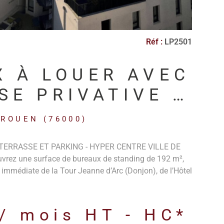
Réf :
LP2501
X À LOUER AVEC
SE PRIVATIVE -
NCF ROUEN RIVE
ROUEN (76000)
DROITE
TERRASSE ET PARKING - HYPER CENTRE VILLE DE
ez une surface de bureaux de standing de 192 m²,
 immédiate de la Tour Jeanne d’Arc (Donjon), de l’Hôtel
de Rouen. Un emplacement stratégique en hyper-centre,
recherché. Caractéristiques principales Surface totale :
e Terrasse privative ceinturant les bureaux, offrant un
 / mois
HT - HC*
ble exposition Nord/Sud) Bureaux en excellent état,