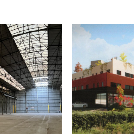
7 : 95 m² Aménagements &
prêts à l’emploi Possibilité d
er selon vos besoins) Faux
m² Aménagements & équipe
u sol Plinthes périphériques
cloisonner selon vos beso
ns les bureaux 1 sanitaire 1
Parquet au sol Plinthes pér
resse en plein cœur de Rouen À
intégrés dans les bureaux 1
on standing 4 places de
Accessibilité & services Ad
120€HTHC/mois/place) Données
Gare SNCF Immeuble de bo
an Location parking : 1
disponibles en option (12
oramiques tout autour des
bureaux : 200€HTHC/m2/a
aux lumineux et fonctionnels
majeurs Terrasses panoram
division
Parking souterrain Bureaux lu