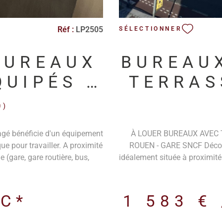
Réf :
LP2505
SÉLECTIONNER
BUREAUX
BUREAU
QUIPÉS À
TERRAS
HAVRE
GARE S
0)
gé bénéficie d'un équipement
À LOUER BUREAUX AVEC 
ue pour travailler. A proximité
ROUEN - GARE SNCF Découv
(gare, gare routière, bus,
idéalement située à proximité
..)
Radisson Blu et de la Gare 
parfaitement desservi et très 
97m² au 4ᵉ et dernier étage
C*
1 583 €
panorama exceptionnel Burea
diviser en deux plateaux 