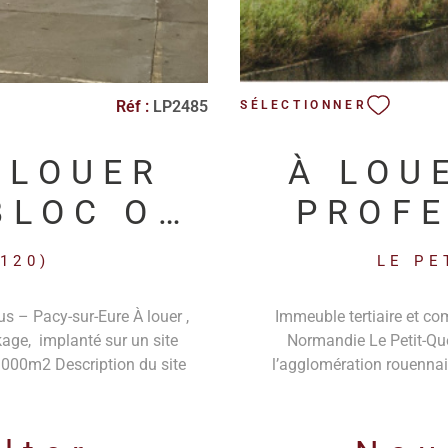
Réf :
LP2485
SÉLECTIONNER
 LOUER
À LOU
BLOC OU
PROFE
UPE
NEUVES 
120)
LE PE
s – Pacy-sur-Eure À louer ,
Immeuble tertiaire et co
kage, implanté sur un site
Normandie Le Petit-Que
 000m2 Description du site
l’agglomération rouennais
0 m² (vacant), divisé en 5
directement l’A13 (axe Par
nts d’environ 270 m² chacun
usage mixte tertiaire et comme
dispose notamment de : Portes
axe très fréquenté. Cette im