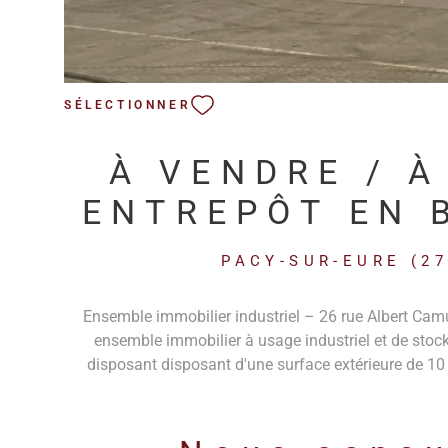
SÉLECTIONNER
À VENDRE / À
ENTREPÔT EN 
À LA DÉCO
PACY-SUR-EURE (27
Ensemble immobilier industriel – 26 rue Albert Camu
ensemble immobilier à usage industriel et de stoc
disposant disposant d'une surface extérieure de 10
L’ensemble immobilier comprend : Entrepôt de 7 00
travées (Hall 2 à Hall 6) Deux bâtiments indépenda
(vacants) Terrain de 10 000 m² L’entrepôt principal 