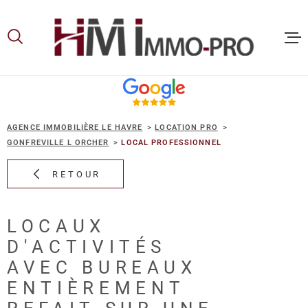
Aller
Aller
Aller
Aller
à
à
au
au
:
la
menu
contenu
recherche
principal
ACCUEIL
AGENCE IMMOBILIÈRE LE HAVRE
LOCATION PRO
ACHETER
GONFREVILLE L ORCHER
LOCAL PROFESSIONNEL
RETOUR
LOUER
LOCAUX
VOUS ET
D'ACTIVITÉS
PROPRIE
AVEC BUREAUX
ENTIÈREMENT
NOS