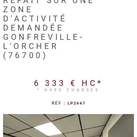
REFAIT SUR UNE
REALISA
ZONE
D'ACTIVITÉ
BLOG
DEMANDÉE
GONFREVILLE-
L'AGENC
L'ORCHER
(76700)
6 333 €
HC*
* HORS CHARGES
RÉF :
LP2447