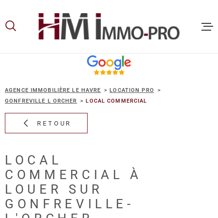
Aller
Aller
Aller
Aller
à
à
au
au
:
la
menu
contenu
recherche
principal
ACCUEIL
AGENCE IMMOBILIÈRE LE HAVRE
LOCATION PRO
ACHETER
GONFREVILLE L ORCHER
LOCAL COMMERCIAL
RETOUR
LOUER
LOCAL
VOUS ET
COMMERCIAL À
PROPRIE
LOUER SUR
GONFREVILLE-
NOS