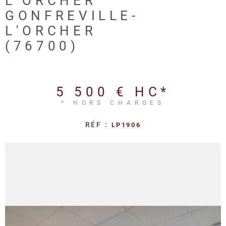
L'ORCHER
REALISA
GONFREVILLE-
L'ORCHER
BLOG
(76700)
L'AGENC
5 500 €
HC*
* HORS CHARGES
RÉF :
LP1906