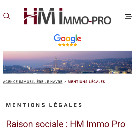
Aller
Aller
Aller
Aller
à
à
au
au
:
la
menu
contenu
recherche
principal
ACCUEIL
ACHETER
LOUER
AGENCE IMMOBILIÈRE LE HAVRE
MENTIONS LÉGALES
VOUS ET
MENTIONS LÉGALES
PROPRIE
Raison sociale : HM Immo Pro
NOS