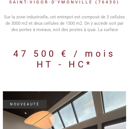
SAINT-VIGOR-D'YMONVILLE (76430)
Sur la zone industrielle, cet entrepot est composé de 3 cellules
de 3000 m2 et deux cellules de 1500 m2. On y accède soit par
des portes à niveaux, soit des postes à quai. La surface
extérieure permet le chargement/déchargement de PL. Bureaux,
vestiare, salle de pause. Une remise à niveau va être faite à la
sortie du locataire. Les informations sur les risques auxquels
47 500 € / mois
ce bien est exposé sont disponibles sur le site Géorisques
HT - HC*
NOUVEAUTÉ