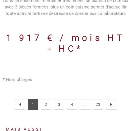
Dans un ensemble immobilier très récent, ce plateau de bureaux
avec 3 pièces fermées, plus un coin cuisine permet d'accueillir
toute activité tertiaire désireuse de donner aux collaborateurs
d'excellentes conditions de travail : luminosité, PMR, déco
moderne et soignée, accessibilité facile... Pret à travailler ! Les
informations sur les risques auxquels ce bien est exposé sont
1 917 € / mois
HT
disponibles sur le site Géorisques
- HC*
* Hors charges
1
2
3
4
...
23
MAIS AUSSI