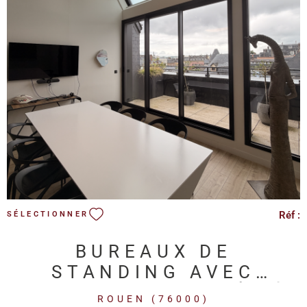
VOIR LE BIEN
Réf :
SÉLECTIONNER
BUREAUX DE
STANDING AVEC
ESPACES PARTAGÉS À
ROUEN (76000)