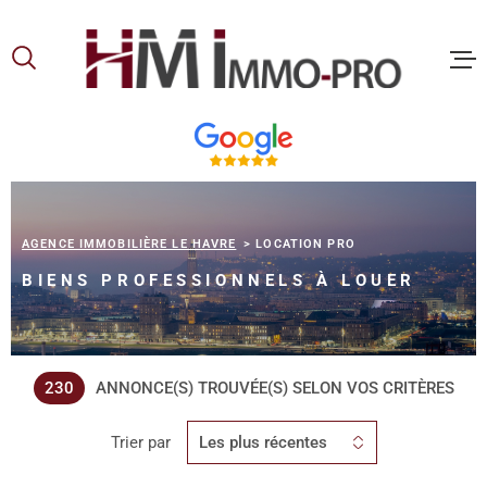
Aller
Aller
Aller
Aller
à
à
au
au
:
la
menu
contenu
recherche
principal
ACCUEIL
ACHETER
AGENCE IMMOBILIÈRE LE HAVRE
LOCATION PRO
BIENS PROFESSIONNELS À LOUER
LOUER
VOUS ET
230
ANNONCE(S) TROUVÉE(S) SELON VOS CRITÈRES
PROPRIE
Trier par
Les plus récentes
NOS