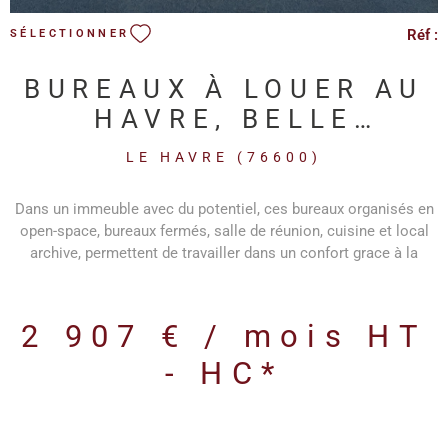
Réf :
SÉLECTIONNER
BUREAUX À LOUER AU
HAVRE, BELLE
SURFACE.
LE HAVRE (76600)
Dans un immeuble avec du potentiel, ces bureaux organisés en
open-space, bureaux fermés, salle de réunion, cuisine et local
archive, permettent de travailler dans un confort grace à la
luminosité et au nouveau système de
chauffage/rafraichissement.
2 907 € / mois
HT
- HC*