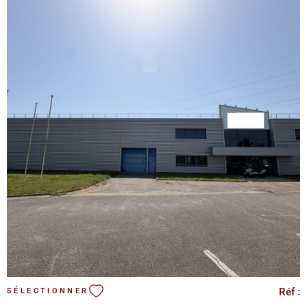
administratives nécessaires à son exploitation. Le local est en
excellent état et peut-être libéré sous un mois à partir du 1er
Septembre. Conditions de prise à bail : - Pas de droit d'entrée
- Loyer non soumis à TVA - Loyer mensuel : 1 200€/mois -
Provision pour charges : 70€/mois - Taxe foncière : 800€/an -
Dépôt de garantie : 2 mois de loyer - Honoraires d'agence à la
charge du locataire : 25%HT du loyer annuel HC de la première
année
VOIR LE BIEN
Réf :
SÉLECTIONNER