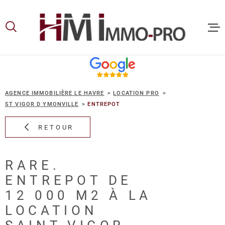
Aller
Aller
Aller
Aller
à
à
au
au
:
la
menu
contenu
recherche
principal
ACCUEIL
AGENCE IMMOBILIÈRE LE HAVRE
LOCATION PRO
ACHETER
ST VIGOR D YMONVILLE
ENTREPOT
RETOUR
LOUER
RARE.
VOUS ET
ENTREPOT DE
PROPRIE
12 000 M2 À LA
LOCATION
NOS