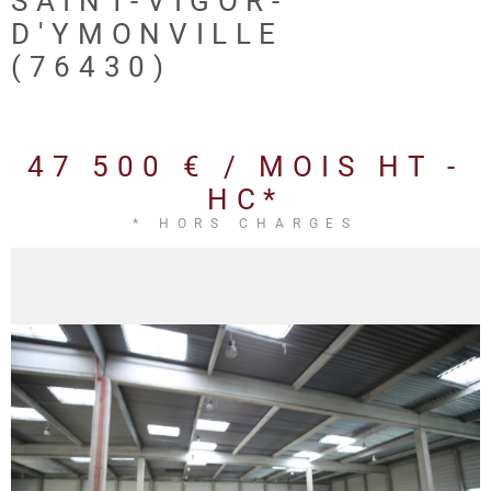
SAINT-VIGOR-
REALISA
D'YMONVILLE
(76430)
BLOG
L'AGENC
47 500 € / MOIS
HT -
HC*
* HORS CHARGES