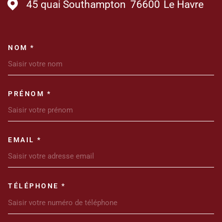
45 quai Southampton
76600
Le Havre
NOM *
TRAD_MELTEM_VOSCOORDONN
PRÉNOM *
EMAIL *
TÉLÉPHONE *