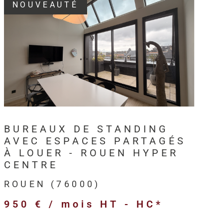
NOUVEAUTÉ
3, HM Immo-Pro accompagne les
professionnels,
s et entreprises
dans leurs projets immobiliers au
VOIR LE BIEN
en
et sur l’ensemble de l’
Axe Seine
.
intervient sur différents types de
biens immobiliers
ls
:
BUREAUX DE STANDING
merciaux,
AVEC ESPACES PARTAGÉS
ivités,
À LOUER - ROUEN HYPER
ogistiques,
CENTRE
ofessionnels,
ROUEN (76000)
’entreprise,
950 € / mois
HT - HC*
 et anciens destinés à l’investissement.