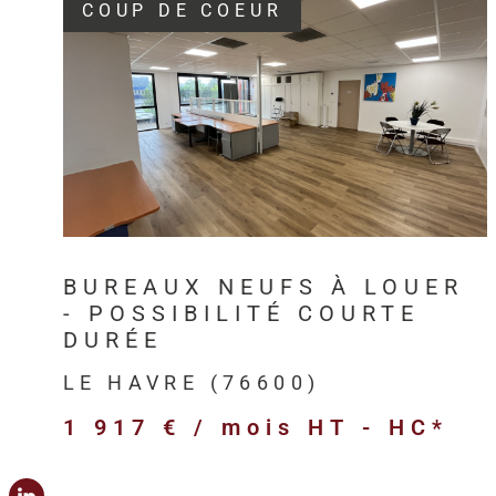
COUP DE COEUR
VOIR LE BIEN
BUREAUX NEUFS À LOUER
- POSSIBILITÉ COURTE
DURÉE
LE HAVRE (76600)
1 917 € / mois
HT - HC*