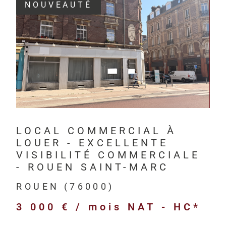
NOUVEAUTÉ
Depuis 201
investisseur
VOIR LE BIEN
Havre, à Rou
HM Immo-Pro 
professionne
bureaux,
LOCAL COMMERCIAL À
locaux com
LOUER - EXCELLENTE
locaux d’act
VISIBILITÉ COMMERCIALE
entrepôts l
- ROUEN SAINT-MARC
terrains pr
ROUEN (76000)
immeubles d
3 000 € / mois
NAT - HC*
biens neufs