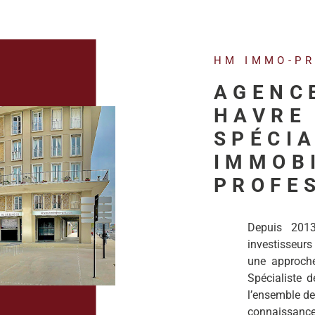
HM IMMO-P
AGENC
HAVRE 
SPÉCIA
IMMOB
PROFE
Depuis 201
investisseurs
une approche 
Spécialiste de
l’ensemble de
connaissanc