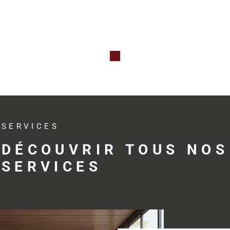
Qu’il s’agis
professionne
investissem
avec réactivit
Des s
adap
SERVICES
profe
DÉCOUVRIR TOUS NOS
SERVICES
Trouver le bo
développemen
profession
accompagne s