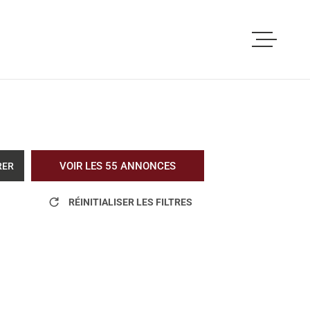
ACCUEIL
ACHETER
LOUER
VOIR LES
55
ANNONCES
RER
VOUS ETES PRO
RÉINITIALISER LES FILTRES
NOS REALISATI
BLOG
L'AGENCE