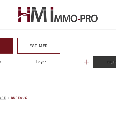
ESTIMER
n
1
Loyer
FILT
O PRO
VRE
BUREAUX