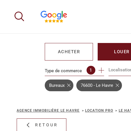
Aller
Aller
Aller
Aller
à
à
au
au
:
la
menu
contenu
recherche
principal
ACHETER
LOUER
Localisatio
1
Type de commerce
DE L'IMMO PRO
DE L'IMM
Bureaux
76600 - Le Havre
AGENCE IMMOBILIÈRE LE HAVRE
LOCATION PRO
LE HA
RETOUR