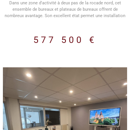
Dans une zone d'activité à deux pas de la rocade nord, cet
ensemble de bureaux et plateaux de bureaux offrent de
nombreux avantage. Son excellent état permet une installation
rapide. Plusieurs bureaux individuels, un grand plateau de
bureaux et des salles de réunions permettent de répondre aux
besoins du plus grand nombre. Un local de 30 m², avec porte
577 500 €
sectionnelle, permet aussi de stocker, préparer des commandes
ou encore stationner un véhicule. Une cuisine équipée et un
vestiaire avec douche permettent d'avoir un confort de qualité.
14 places de parking permettront aussi d'avoir un confort pour
les salariés.