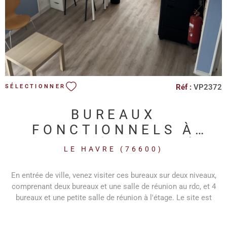
Réf :
VP2372
SÉLECTIONNER
BUREAUX
FONCTIONNELS À
VENDRE À L'ENTRÉE
LE HAVRE (76600)
DU HAVRE
En entrée de ville, venez visiter ces bureaux sur deux niveaux,
comprenant deux bureaux et une salle de réunion au rdc, et 4
bureaux et une petite salle de réunion à l'étage. Le site est
facilement accessible en transport en commun. L'ensemble est
cablé, en bon état. Les informations sur les risques auxquels ce