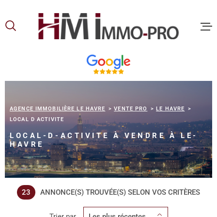
Aller
Aller
Aller
Aller
à
à
au
au
:
la
menu
contenu
recherche
principal
ACCUEIL
ACHETER
AGENCE IMMOBILIÈRE LE HAVRE
VENTE PRO
LE HAVRE
LOCAL D ACTIVITE
LOUER
LOCAL-D-ACTIVITE À VENDRE À LE-
HAVRE
VOUS ET
PROPRIE
23
ANNONCE(S) TROUVÉE(S) SELON VOS CRITÈRES
NOS
Trier par
Les plus récentes