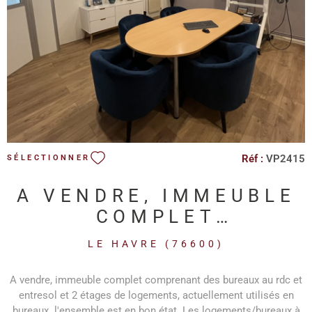
VOIR LE BIEN
Réf :
VP2415
SÉLECTIONNER
A VENDRE, IMMEUBLE
COMPLET
COMPRENANT DES
LE HAVRE (76600)
BUREAUX
A vendre, immeuble complet comprenant des bureaux au rdc et
entresol et 2 étages de logements, actuellement utilisés en
bureaux. l'ensemble est en bon état. Les logements/bureaux à