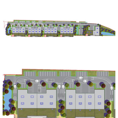
copropriete par batiment) developpes - Divisibilite a partir de
351 m² (30% bureaux, 70% activites en moyenne) - 5 parkings /
cellule et possibilite de parkings complementaires - 1 acces
semi + 1 porte vitree pour le hall / cellule dactivites Descriptif
technique Exterieurs : Fermeture du site par cloture et portails
electriques avec systeme de fermeture sur horloge Voirie
lourde pour acces livraisons, voirie legere pour emplacement
VL Espaces verts paysage, bordures, trottoirs Eclairage
exterieur : 1 spot au niveau de la porte dentree principale avec
detecteur de presence, un luminaire en saillie pour lenseigne
Batiment Facade darchitecture contemporaine alliant bois,
acier, aluminium laque et verre (retardateur deffraction en RDC)
Structure metallique assurant une hauteur - sous poutres 7m50
VOIR LE BIEN
moyens - sous mezzanine 4m²0 Tarif jaune 48 kVA Mur rideau
Activite / Stockage Dallage industriel quartze 3T/m² et resinee
sur 663 m² Toiture : bac acier, isolation cf a la reglementation
en vigueur, etancheite, sous face prelaquee interieurement
blanc, skydomes et eclairage zenithal (1/ 150 m²) Eclairage par
armature industrielle LED en sous face de bac a hauteur de 250
lux Acces de plain-pied par porte sectionnelle a manuvre