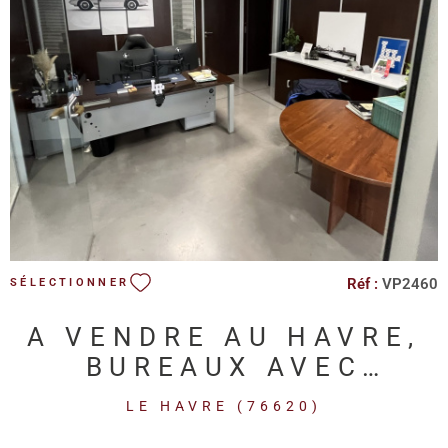
VOIR LE BIEN
Réf :
VP2460
SÉLECTIONNER
A VENDRE AU HAVRE,
BUREAUX AVEC
PARKING
LE HAVRE (76620)