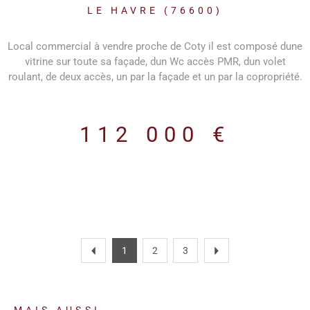
COTY
LE HAVRE (76600)
Local commercial à vendre proche de Coty il est composé dune
vitrine sur toute sa façade, dun Wc accès PMR, dun volet
roulant, de deux accès, un par la façade et un par la copropriété.
Il est équipé du triphasé, dun évier et dans le WC dun lavabo.
112 000 €
1
2
3
MAIS AUSSI