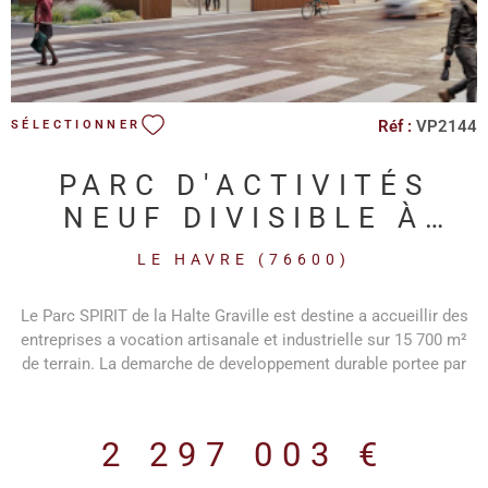
Réf :
VP2144
SÉLECTIONNER
PARC D'ACTIVITÉS
NEUF DIVISIBLE À
PARTIR DE 689M2
LE HAVRE (76600)
Le Parc SPIRIT de la Halte Graville est destine a accueillir des
entreprises a vocation artisanale et industrielle sur 15 700 m²
de terrain. La demarche de developpement durable portee par
tous les acteurs du projet, a permis dintegrer le parc dactivites
au paysage actuel et de valoriser de nouveaux modes
damenagement. Un parc VEFA et LOCATIF, realise selon le
2 297 003 €
mode de programmation suivant : - Terrain de 15 742 m² avec
une surface de plancher de 7 864 m² - 5 Batiments (1