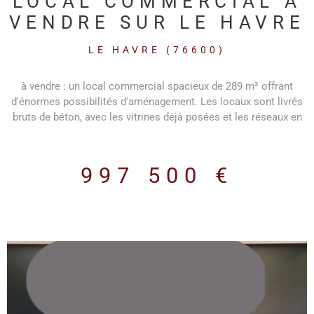
LOCAL COMMERCIAL À
VENDRE SUR LE HAVRE
LE HAVRE (76600)
à vendre : un local commercial spacieux de 289 m² offrant
d'énormes possibilités d'aménagement. Les locaux sont livrés
bruts de béton, avec les vitrines déjà posées et les réseaux en
attente, vous permettant ainsi de personnaliser l'espace selon
vos besoins. Situé dans un emplacement offrant une excellente
visibilité, ce local commercial bénéficie d'un fort potentiel pour
997 500 €
attirer une clientèle nombreuse. De plus, selon accord, il est
possible d'aménager une terrasse, offrant ainsi un espace
extérieur supplémentaire pour vos clients ou pour organiser des
événements spéciaux. Que vous envisagiez d'ouvrir un
restaurant, un magasin de détail ou tout autre type d'activité
commerciale, ce local offre une toile vierge pour concrétiser
votre projet. Son emplacement stratégique, combiné à sa
surface généreuse, en fait une opportunité unique sur le
marché. Ne manquez pas cette occasion de développer votre