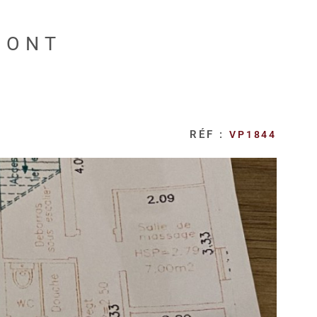
MONT
RÉF :
VP1844