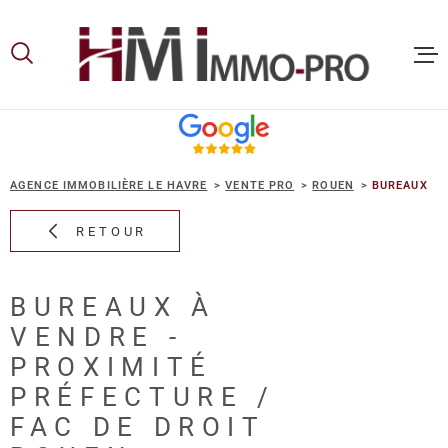
Aller
Aller
Aller
Aller
à
à
au
au
:
la
menu
contenu
recherche
principal
ACCUEIL
AGENCE IMMOBILIÈRE LE HAVRE
VENTE PRO
ROUEN
BUREAUX
ACHETER
RETOUR
LOUER
BUREAUX À
VENDRE -
VOUS ET
PROPRIE
PROXIMITÉ
PRÉFECTURE /
FAC DE DROIT
NOS