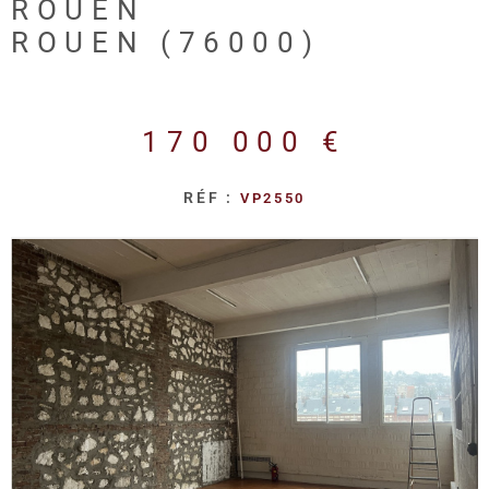
REALISA
ROUEN
ROUEN (76000)
BLOG
170 000 €
L'AGENC
RÉF :
VP2550