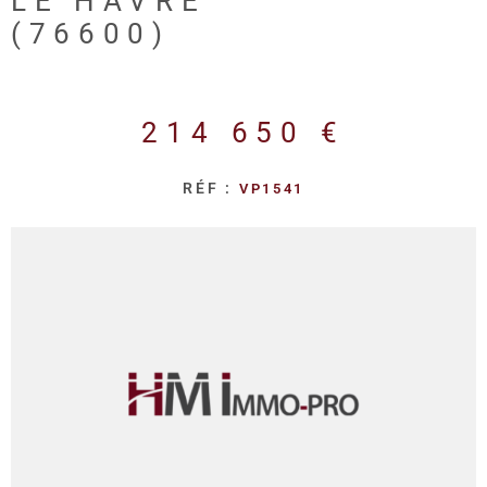
LE HAVRE
REALISA
(76600)
BLOG
214 650 €
L'AGENC
RÉF :
VP1541