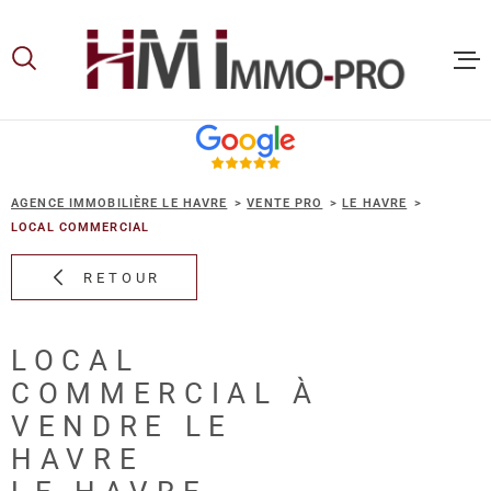
Aller
Aller
Aller
Aller
à
à
au
au
:
la
menu
contenu
recherche
principal
ACCUEIL
AGENCE IMMOBILIÈRE LE HAVRE
VENTE PRO
LE HAVRE
ACHETER
LOCAL COMMERCIAL
RETOUR
LOUER
LOCAL
VOUS ET
COMMERCIAL À
PROPRIE
VENDRE LE
HAVRE
NOS