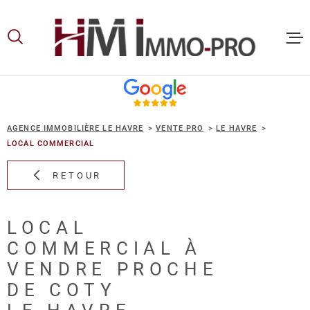
Aller
Aller
Aller
Aller
à
à
au
au
:
la
menu
contenu
recherche
principal
ACCUEIL
AGENCE IMMOBILIÈRE LE HAVRE
VENTE PRO
LE HAVRE
ACHETER
LOCAL COMMERCIAL
RETOUR
LOUER
LOCAL
VOUS ET
COMMERCIAL À
PROPRIE
VENDRE PROCHE
DE COTY
NOS