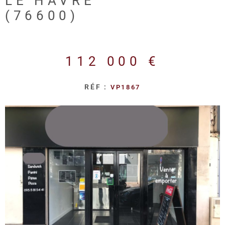
LE HAVRE
REALISA
(76600)
BLOG
112 000 €
L'AGENC
RÉF :
VP1867