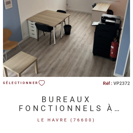
VOIR LE BIEN
Réf :
VP2372
SÉLECTIONNER
BUREAUX
FONCTIONNELS À
VENDRE À L'ENTRÉE
LE HAVRE (76600)
DU HAVRE