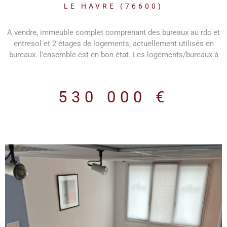
COMPRENANT DES
LE HAVRE (76600)
BUREAUX
A vendre, immeuble complet comprenant des bureaux au rdc et
entresol et 2 étages de logements, actuellement utilisés en
bureaux. l'ensemble est en bon état. Les logements/bureaux à
l'étage sont accessible par un magnifique escalier indépendant.
Le stationnement est gratuit dans ce secteur. le locataire actuel
(45 000 € de loyer/an) partira en octobre 2026.
530 000 €