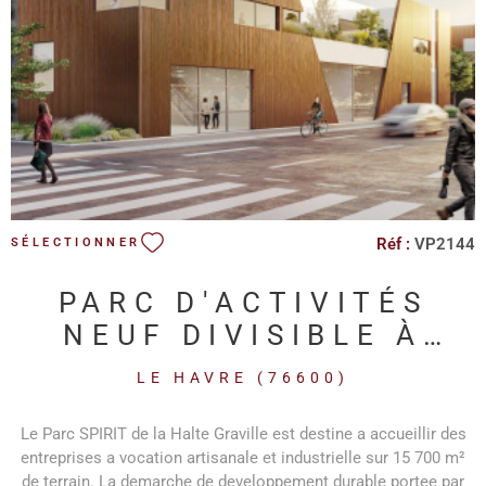
VOIR LE BIEN
Réf :
VP2144
SÉLECTIONNER
PARC D'ACTIVITÉS
NEUF DIVISIBLE À
PARTIR DE 689M2
LE HAVRE (76600)
Le Parc SPIRIT de la Halte Graville est destine a accueillir des
entreprises a vocation artisanale et industrielle sur 15 700 m²
de terrain. La demarche de developpement durable portee par