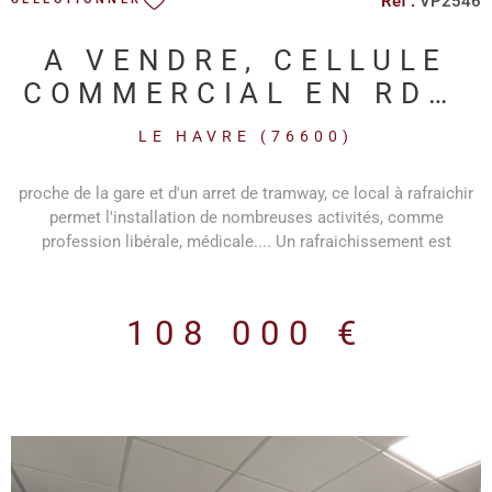
Réf :
VP2546
A VENDRE, CELLULE
COMMERCIAL EN RDC,
PROCHE DU TRAMWAY
LE HAVRE (76600)
proche de la gare et d'un arret de tramway, ce local à rafraichir
permet l'installation de nombreuses activités, comme
profession libérale, médicale.... Un rafraichissement est
nécessaire.
108 000 €