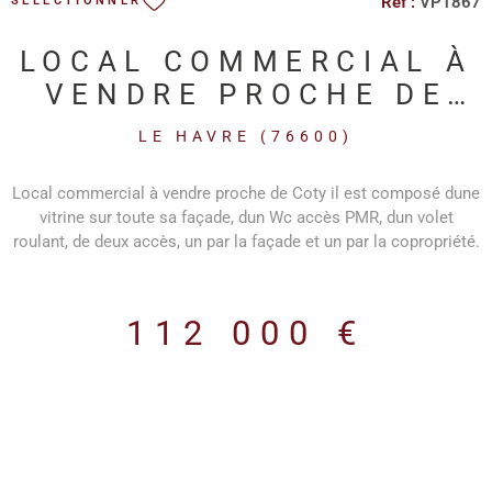
Réf :
VP1867
SÉLECTIONNER
LOCAL COMMERCIAL À
VENDRE PROCHE DE
COTY
LE HAVRE (76600)
Local commercial à vendre proche de Coty il est composé dune
vitrine sur toute sa façade, dun Wc accès PMR, dun volet
roulant, de deux accès, un par la façade et un par la copropriété.
Il est équipé du triphasé, dun évier et dans le WC dun lavabo.
112 000 €