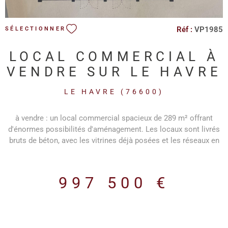
Réf :
VP1985
SÉLECTIONNER
LOCAL COMMERCIAL À
VENDRE SUR LE HAVRE
LE HAVRE (76600)
à vendre : un local commercial spacieux de 289 m² offrant
d'énormes possibilités d'aménagement. Les locaux sont livrés
bruts de béton, avec les vitrines déjà posées et les réseaux en
attente, vous permettant ainsi de personnaliser l'espace selon
vos besoins. Situé dans un emplacement offrant une excellente
visibilité, ce local commercial bénéficie d'un fort potentiel pour
997 500 €
attirer une clientèle nombreuse. De plus, selon accord, il est
possible d'aménager une terrasse, offrant ainsi un espace
extérieur supplémentaire pour vos clients ou pour organiser des
événements spéciaux. Que vous envisagiez d'ouvrir un