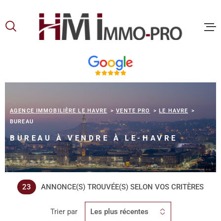
Aller
Aller
Aller
Aller
à
à
au
au
:
la
menu
contenu
recherche
principal
ACCUEIL
ACHETER
AGENCE IMMOBILIÈRE LE HAVRE
VENTE PRO
LE HAVRE
BUREAU
LOUER
BUREAU À VENDRE À LE-HAVRE
VOUS ET
PROPRIE
23
ANNONCE(S) TROUVÉE(S) SELON VOS CRITÈRES
NOS
Trier par
Les plus récentes