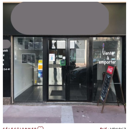
restaurant, un magasin de détail ou tout autre type d'activité
commerciale, ce local offre une toile vierge pour concrétiser
votre projet. Son emplacement stratégique, combiné à sa
surface généreuse, en fait une opportunité unique sur le
marché. Ne manquez pas cette occasion de développer votre
entreprise dans un espace commercial prometteur. Contactez-
nous dès maintenant pour organiser une visite et découvrir tout
le potentiel de ce local commercial.
VOIR LE BIEN