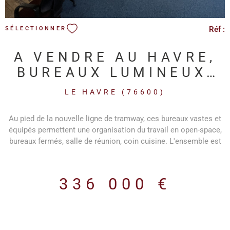
Réf :
SÉLECTIONNER
A VENDRE AU HAVRE,
BUREAUX LUMINEUX,
BEL EMPLACEMENT EN
LE HAVRE (76600)
DEVENIR
Au pied de la nouvelle ligne de tramway, ces bureaux vastes et
équipés permettent une organisation du travail en open-space,
bureaux fermés, salle de réunion, coin cuisine. L'ensemble est
chauffé et rafraichi. Un beau potentiel.
336 000 €