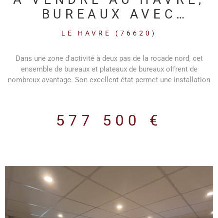
BUREAUX AVEC
PARKING
LE HAVRE (76620)
Dans une zone d'activité à deux pas de la rocade nord, cet
ensemble de bureaux et plateaux de bureaux offrent de
nombreux avantage. Son excellent état permet une installation
rapide. Plusieurs bureaux individuels, un grand plateau de
bureaux et des salles de réunions permettent de répondre aux
besoins du plus grand nombre. Un local de 30 m², avec porte
577 500 €
sectionnelle, permet aussi de stocker, préparer des commandes
ou encore stationner un véhicule. Une cuisine équipée et un
vestiaire avec douche permettent d'avoir un confort de qualité.
14 places de parking permettront aussi d'avoir un confort pour
les salariés.