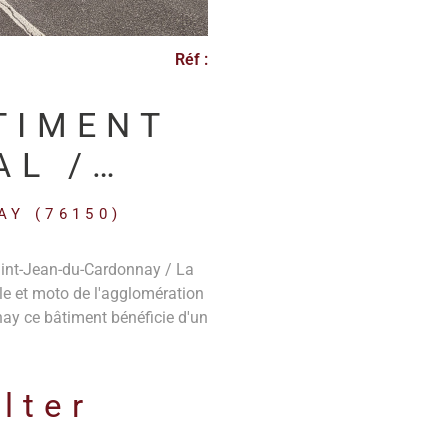
Réf :
TIMENT
AL /
 500 M²
AY (76150)
int-Jean-du-Cardonnay / La
le et moto de l'agglomération
ay ce bâtiment bénéficie d'un
A150, avec un accès direct au
bilité remarquable sur un axe
ur et d'une a ccessibilité
lter
is, sans traversée urbaine.
: environ 1 500 m² Rez-de-