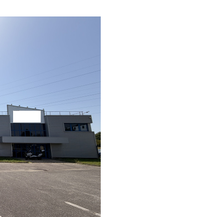
ESTIMER
 PRO
n
1
Loyer
FILT
O PRO