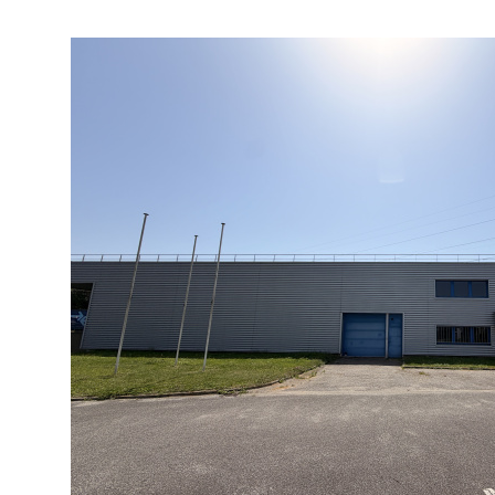
ACHETER
DE L'IMMO
Localisatio
Type de commerce
DE L'IMMO PRO
DE L'IMM
76150 - Saint-Jean-du-Cardonnay
VOIR LE BIEN