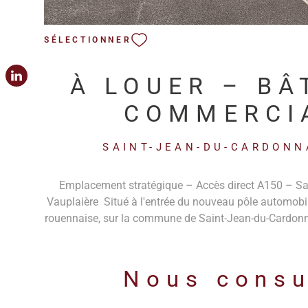
SÉLECTIONNER
À LOUER – BÂ
COMMERCI
ACTIVITÉ DE 1
SAINT-JEAN-DU-CARDONN
Emplacement stratégique – Accès direct A150 – Sa
Vauplaière Situé à l'entrée du nouveau pôle automobi
rouennaise, sur la commune de Saint-Jean-du-Cardonn
emplacement exceptionnel en bordure immédiate de l'
rond-point desservant l'autoroute. Profitez d'une visi
majeur enregistrant plus de 52 000 véhicules par jo
Nous consu
optimale vers Rouen, Le Havre, Caen, Amiens et Par
Caractéristiques du bien Surface totale disponible 