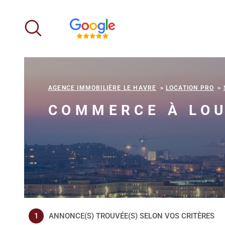
Aller
Aller
Aller
Aller
à
à
au
au
:
la
menu
contenu
recherche
principal
AGENCE IMMOBILIÈRE LE HAVRE
LOCATION PRO
COMMERCE À LOU
1
ANNONCE(S) TROUVÉE(S) SELON VOS CRITÈRES
LOUER