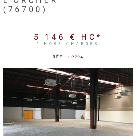
L'ORCHER
REALISA
(76700)
BLOG
5 146 €
HC*
L'AGENC
* HORS CHARGES
RÉF :
LP794