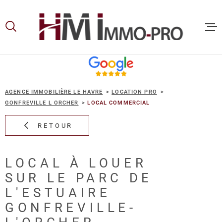
Aller
Aller
Aller
Aller
à
à
au
au
:
la
menu
contenu
recherche
principal
ACCUEIL
AGENCE IMMOBILIÈRE LE HAVRE
LOCATION PRO
ACHETER
GONFREVILLE L ORCHER
LOCAL COMMERCIAL
RETOUR
LOUER
LOCAL À LOUER
VOUS ET
SUR LE PARC DE
PROPRIE
L'ESTUAIRE
GONFREVILLE-
NOS