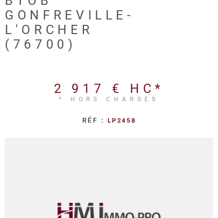
BTOB
REALISA
GONFREVILLE-
L'ORCHER
BLOG
(76700)
L'AGENC
2 917 €
HC*
* HORS CHARGES
RÉF :
LP2458