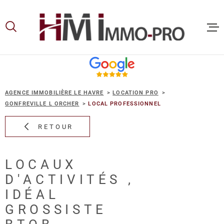
Aller
Aller
Aller
Aller
à
à
au
au
:
la
menu
contenu
recherche
principal
ACCUEIL
AGENCE IMMOBILIÈRE LE HAVRE
LOCATION PRO
ACHETER
GONFREVILLE L ORCHER
LOCAL PROFESSIONNEL
RETOUR
LOUER
LOCAUX
VOUS ET
D'ACTIVITÉS ,
PROPRIE
IDÉAL
GROSSISTE
NOS