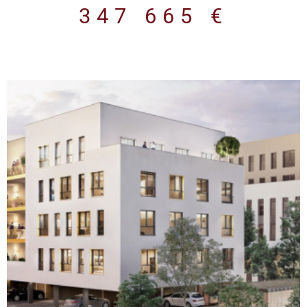
professions médicales et paramédicales et toute activité en
347 665 €
lien avec le domaine de la santé Le programme Immeuble neuf
de 2 700 m² répartis sur 4 niveaux. Normes environnementales
RE 2020. Prestations de qualité (isolation thermique et
acoustique renforcée, VMC double flux, chauffage/climatisation
par pompe à chaleur réversible, éclairage LED, fibre optique,
vidéophonie). Plateaux livrés aménagés et prêts à cloisonner
selon vos besoins Revêtements de sol en PVC pour les lots
privatifs Plinthes électriques périphériques intégrées Éclairages
LED encastré Précâblage fibre optique et arrivée téléphonique
par colonne montante. Sanitaires équipés (WC suspendus,
vasque avec miroir et applique lumineuse). Parties communes
soignées : hall daccueil décoré, ascenseur aux normes PMR 8
personnes, local vélos, espaces verts paysagers. Parkings en
sous-sol et en extérieur sécurisés avec accès par portail
automatique. Espaces verts paysagés Certains lots bénéficient
VOIR LE BIEN
de terrasses privatives. Les lots disponiblesDes surfaces
variées à partir de 48 m² jusqu'à plus de 500 m² (étage
complet), permettant aussi bien linstallation de cabinets
individuels que de maisons de santé pluridisciplinaires, centres
d'appels etc.... Un emplacement stratégique Quartier dynamique