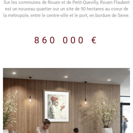
Sur les communes de Rouen et de Petit-Quevilly, Rouen Flaubert
est un nouveau quartier sur un site de 90 hectares au coeur de
la métropole, entre le centre-ville et le port, en bordure de Seine.
Rouen Flaubert prend place dans le cadre de la stratégie de
développement de la Métropole Rouen Normandie de
reconquête des quartiers centraux et d’extension vers l’Ouest du
860 000 €
cœur de l’agglomération. Rouen Flaubert compte parmi les plus
grands projets urbains réalisés en France aujourd’hui. Il vise à
reconquérir les quais de Seine et à rééquilibrer l’ensemble des
fonctions urbaines autour de la Seine. L'immeuble THEMIS
élevé en R+7 dispose d'une surface de bureaux de 292 m2 et
de sa terrasse extérieure privative de 92 m2 situés au 7ème et
dernier étage avec vue sur canal disponible à l'acquisition ou à
la location. La qualité architecturale et le soin apporté aux
infrastructures offrent aux utilisateurs un cadre de travail haut
de gamme. Parking : 3 places attribuée au lot Livraison : brute
de béton, fluides en attentes Plan sur demande Frais de notaire
réduits : 2,5% Prestations programme : Biosourcé niveau 1 (18
kg / m2 de SDP) Chauffage urbain collectif avec compteur
décomptant Objectif : E3C1 Effinergie 2017 Parking sécurisé
Gardien Espaces extérieurs Pour plus de renseignements :