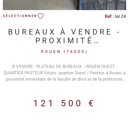
Réf :
lot 24
SÉLECTIONNER
BUREAUX À VENDRE -
PROXIMITÉ
PRÉFECTURE / FAC DE
ROUEN (76000)
DROIT ROUEN
À VENDRE - PLATEAU DE BUREAUX - ROUEN OUEST -
QUARTIER PASTEUR Situés quartier Ouest / Pasteur à Rouen, à
proximité immédiate de la faculté de droit et de la préfecture,
ces bureaux de 75 m² sont disponibles en surface libre, à
aménager en fonction des besoins, idéal pour professions
libérales, activités créatives, cabinets ou start-ups. Installés au
121 500 €
1erétage d’un immeuble accessible par une cour intérieure, les
locaux bénéficient d’un environnement calme et agréable. Le
bien se compose de : une grande pièce principale Un espace
sanitaires Disponibilité immédiate. Conditions finanicères : -