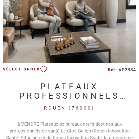
VOIR LE BIEN
c.dehondt@hmimmo-pro.com 02.35.22.00.22 www.hmimmo-
pro.com
Réf :
VP2384
SÉLECTIONNER
PLATEAUX
PROFESSIONNELS
NEUFS DESTINES AUX
ROUEN (76000)
PROFESSIONNELS DE
SANTÉ...
à VENDRE Plateaux de bureaux neufs destinés aux
professionnels de santé Le Clos Galien (Rouen Innovation
Santé) Situé au cur de Rouen Innovation Santé, le programme