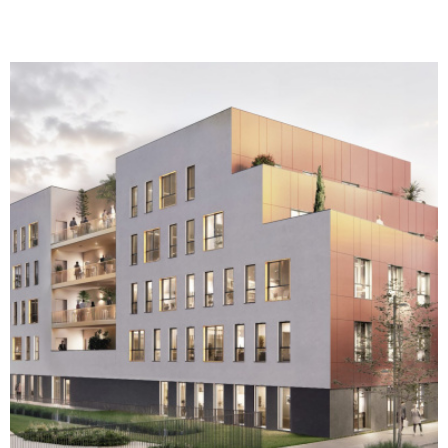
RE 2020. Prestations de qualité (isolation thermique et
acoustique renforcée, VMC double flux, chauffage/climatisation
par pompe à chaleur réversible, éclairage LED, fibre optique,
vidéophonie). Plateaux livrés aménagés et prêts à cloisonner
selon vos besoins Revêtements de sol en PVC pour les lots
privatifs Plinthes électriques périphériques intégrées Éclairages
LED encastré Précâblage fibre optique et arrivée téléphonique
par colonne montante. Sanitaires équipés (WC suspendus,
vasque avec miroir et applique lumineuse). Parties communes
soignées : hall daccueil décoré, ascenseur aux normes PMR 8
personnes, local vélos, espaces verts paysagers. Parkings en
sous-sol et en extérieur sécurisés avec accès par portail
automatique. Espaces verts paysagés Certains lots bénéficient
VOIR LE BIEN
de terrasses privatives. Les lots disponiblesDes surfaces
variées à partir de 48 m² jusqu'à plus de 500 m² (étage
complet), permettant aussi bien linstallation de cabinets
individuels que de maisons de santé pluridisciplinaires, centres
d'appels etc.... Un emplacement stratégique Quartier dynamique
et innovant dédié à la santé : ZAC Aubette Martainville Rue
Marie Curie, ROUEN. Accessibilité optimale : proximité