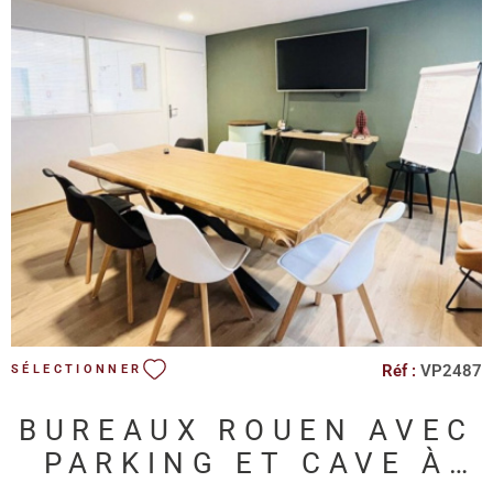
Immeuble bien entretenu, ambiance professionnelle et créative
Disponible immédiatement. Ces bureaux séduiront les
entreprises en quête d’un lieu de travail élégant, atypique et
fonctionnel, au cœur d’un environnement architectural unique.
VOIR LE BIEN
Réf :
VP2487
SÉLECTIONNER
BUREAUX ROUEN AVEC
PARKING ET CAVE À