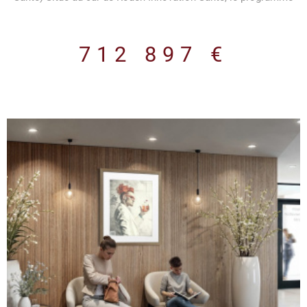
neuf Le Clos Galien propose des plateaux de bureaux modernes
et performants, conçus spécialement pour accueillir des
professions médicales et paramédicales et toute activité en
712 897 €
lien avec le domaine de la santé Le programme Immeuble neuf
de 2 700 m² répartis sur 4 niveaux. Normes environnementales
RE 2020. Prestations de qualité (isolation thermique et
acoustique renforcée, VMC double flux, chauffage/climatisation
par pompe à chaleur réversible, éclairage LED, fibre optique,
vidéophonie). Plateaux livrés aménagés et prêts à cloisonner
selon vos besoins Revêtements de sol en PVC pour les lots
privatifs Plinthes électriques périphériques intégrées Éclairages
LED encastré Précâblage fibre optique et arrivée téléphonique
par colonne montante. Sanitaires équipés (WC suspendus,
vasque avec miroir et applique lumineuse). Parties communes
soignées : hall daccueil décoré, ascenseur aux normes PMR 8
personnes, local vélos, espaces verts paysagers. Parkings en
sous-sol et en extérieur sécurisés avec accès par portail
automatique. Espaces verts paysagés Certains lots bénéficient
VOIR LE BIEN
de terrasses privatives. Les lots disponiblesDes surfaces
variées à partir de 48 m² jusqu'à plus de 500 m² (étage