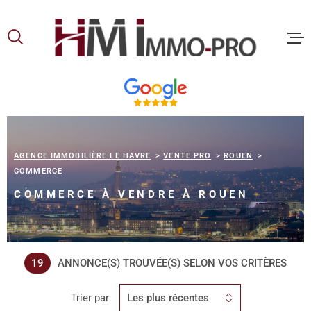
Aller
Aller
Aller
Aller
à
à
au
au
:
la
menu
contenu
recherche
principal
ACCUEIL
ACHETER
AGENCE IMMOBILIÈRE LE HAVRE
VENTE PRO
ROUEN
COMMERCE
LOUER
COMMERCE À VENDRE À ROUEN
VOUS ET
PROPRIE
19
ANNONCE(S) TROUVÉE(S) SELON VOS CRITÈRES
NOS
Trier par
Les plus récentes