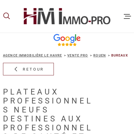
Aller
Aller
Aller
Aller
à
à
au
au
:
la
menu
contenu
recherche
principal
ACCUEIL
AGENCE IMMOBILIÈRE LE HAVRE
VENTE PRO
ROUEN
BUREAUX
ACHETER
RETOUR
LOUER
PLATEAUX
PROFESSIONNEL
VOUS ET
PROPRIE
S NEUFS
DESTINES AUX
PROFESSIONNEL
NOS