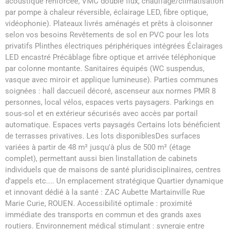
acoustique renforcée, VMC double flux, chauffage/climatisation
par pompe à chaleur réversible, éclairage LED, fibre optique,
vidéophonie). Plateaux livrés aménagés et prêts à cloisonner
selon vos besoins Revêtements de sol en PVC pour les lots
privatifs Plinthes électriques périphériques intégrées Éclairages
LED encastré Précâblage fibre optique et arrivée téléphonique
par colonne montante. Sanitaires équipés (WC suspendus,
vasque avec miroir et applique lumineuse). Parties communes
soignées : hall daccueil décoré, ascenseur aux normes PMR 8
personnes, local vélos, espaces verts paysagers. Parkings en
sous-sol et en extérieur sécurisés avec accès par portail
automatique. Espaces verts paysagés Certains lots bénéficient
de terrasses privatives. Les lots disponiblesDes surfaces
variées à partir de 48 m² jusqu'à plus de 500 m² (étage
complet), permettant aussi bien linstallation de cabinets
individuels que de maisons de santé pluridisciplinaires, centres
d'appels etc.... Un emplacement stratégique Quartier dynamique
et innovant dédié à la santé : ZAC Aubette Martainville Rue
Marie Curie, ROUEN. Accessibilité optimale : proximité
immédiate des transports en commun et des grands axes
routiers. Environnement médical stimulant : synergie entre