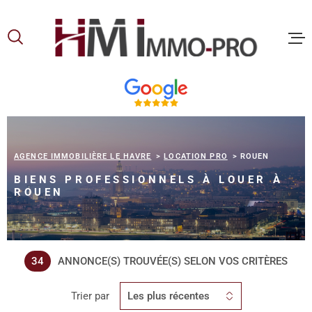
Aller
Aller
Aller
Aller
à
à
au
au
:
la
menu
contenu
recherche
principal
ACCUEIL
ACHETER
AGENCE IMMOBILIÈRE LE HAVRE
LOCATION PRO
ROUEN
BIENS PROFESSIONNELS À LOUER À
LOUER
ROUEN
VOUS ET
PROPRIE
34
ANNONCE(S) TROUVÉE(S) SELON VOS CRITÈRES
Trier par
Les plus récentes
NOS