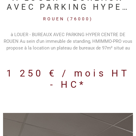
AVEC PARKING HYPER
CENTRE DE ROUEN
ROUEN (76000)
à LOUER - BUREAUX AVEC PARKING HYPER CENTRE DE
ROUEN Au sein d'un immeuble de standing, HMIMMO-PRO vous
propose à la location un plateau de bureaux de 97m² situé au
3ème et 4ème étage (duplex) et ses 5 places de parkings
sécurisées en sous-sol, à louer en sus. Le plateau se compose
comme suit : R+3 : 4 bureaux 1 espace sanitaire avec point
1 250 € / mois
HT
d'eau - R+4 : 4 bureaux Disponibilité immédiate Bail rédigé par
avocat à frais partagés entre les parties Loyer parking :
- HC*
130€/place/mois Provision pour charges bureaux comprend :
électricité parties communes, entretien ascenseur, eau,
entretien général immeuble