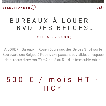
Réf :
SÉLECTIONNER
BUREAUX À LOUER -
BVD DES BELGES
ROUEN
ROUEN (76000)
À LOUER –Bureaux – Rouen Boulevard des Belges Situé sur le
Boulevard des Belges à Rouen, axe passant et visible, un espace
de bureaux d'environ 70 m2 situé au R 1 d'un immeuble mixte.
Le bien se compose comme suit : 1 espace d'accueil 2 grands
bureaux 1 sanitaires 2 salles archives (pièces aveugles) 1
espace kitchenette Idéal pour une activité de tertiaire de
500 € / mois
HT -
bureaux. Ce local conviendra parfaitement à toute activité
recherchant fonctionnalité et accessibilité Données financières
HC*
: - Provision pour taxe foncière /- 25€/m2 - Provision pour
charges : en attente à définir (la provision comprendra le
chauffage collectif, la taxe pour ordures ménagères et l'eau)