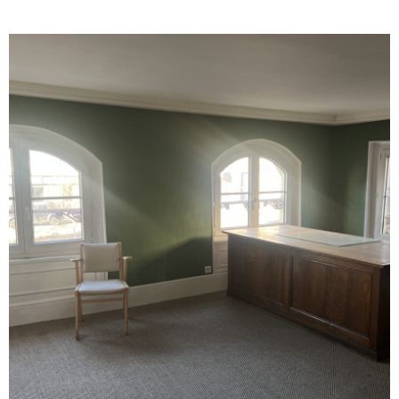
commercial peut être affecté à tous commerces ou activités
professionnelles sous réserve des autorisations
administratives nécessaires à son exploitation. Le local est en
excellent état et peut-être libéré sous un mois à partir du 1er
Septembre. Conditions de prise à bail : - Pas de droit d'entrée
- Loyer non soumis à TVA - Loyer mensuel : 1 200€/mois -
Provision pour charges : 70€/mois - Taxe foncière : 800€/an -
Dépôt de garantie : 2 mois de loyer - Honoraires d'agence à la
charge du locataire : 25%HT du loyer annuel HC de la première
année
VOIR LE BIEN