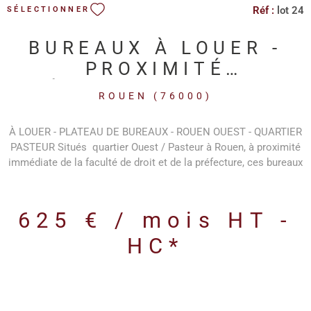
Réf :
lot 24
SÉLECTIONNER
BUREAUX À LOUER -
PROXIMITÉ
PRÉFECTURE / FAC DE
ROUEN (76000)
DROIT ROUEN
À LOUER - PLATEAU DE BUREAUX - ROUEN OUEST - QUARTIER
PASTEUR Situés quartier Ouest / Pasteur à Rouen, à proximité
immédiate de la faculté de droit et de la préfecture, ces bureaux
de 75 m² sont disponibles en surface libre, à aménager en
fonction des besoins, idéal pour professions libérales, activités
créatives, cabinets ou start-ups. Installés au 1erétage d’un
625 € / mois
HT -
immeuble accessible par une cour intérieure, les locaux
bénéficient d’un environnement calme et agréable. Le bien se
HC*
compose de : une grande pièce principale Un espace sanitaires
Disponibilité immédiate. Conditions finanicères : - Loyer
mensuel : 625€ HTHC/mois - Charges, provision mensuelle :
42€ HT - Foncier, provision mensuelle : 110 € HT Honoraires