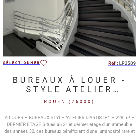
Réf :
LP2509
SÉLECTIONNER
BUREAUX À LOUER -
STYLE ATELIER
D'ARTISTE - ROUEN
ROUEN (76000)
OUEST FAC DE DROIT
À LOUER – BUREAUX STYLE “ATELIER D’ARTISTE” – 228 m² –
DERNIER ÉTAGE Situés au 3ᵉ et dernier étage d’un immeuble
des années 30, ces bureaux bénéficient d'une luminosité rare et
d’une ambiance inspirante idéale pour toute activité tertiaire,