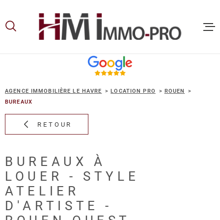
Aller
Aller
Aller
Aller
à
à
au
au
:
la
menu
contenu
recherche
principal
ACCUEIL
AGENCE IMMOBILIÈRE LE HAVRE
LOCATION PRO
ROUEN
ACHETER
BUREAUX
RETOUR
LOUER
BUREAUX À
VOUS ET
LOUER - STYLE
PROPRIE
ATELIER
D'ARTISTE -
NOS