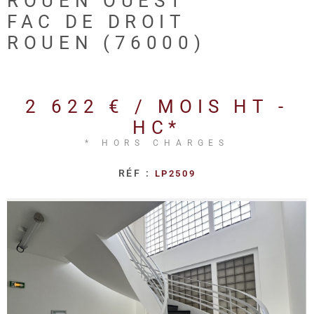
ROUEN OUEST
REALISA
FAC DE DROIT
ROUEN (76000)
BLOG
L'AGENC
2 622 € / MOIS
HT -
HC*
* HORS CHARGES
RÉF :
LP2509