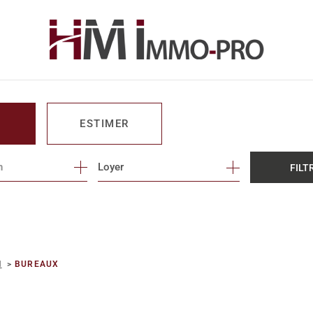
ESTIMER
n
1
Loyer
FILT
O PRO
N
BUREAUX