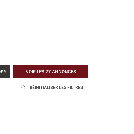
ACCUEIL
ACHETER
LOUER
VOIR LES
27
ANNONCES
RER
VOUS ETES PRO
RÉINITIALISER LES FILTRES
NOS REALISATI
BLOG
L'AGENCE