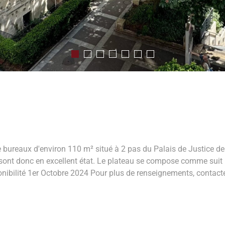
ureaux d'environ 110 m² situé à 2 pas du Palais de Justice de 
et sont donc en excellent état. Le plateau se compose comme suit 
isponibilité 1er Octobre 2024 Pour plus de renseignements, con