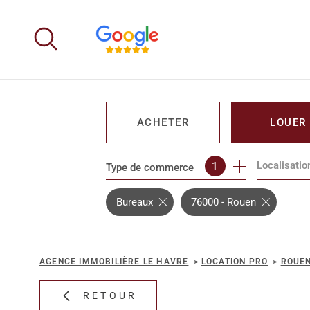
Aller
Aller
Aller
Aller
à
à
au
au
:
la
menu
contenu
recherche
principal
ACHETER
LOUER
Localisatio
1
Type de commerce
DE L'IMMO PRO
DE L'IMM
Bureaux
76000 - Rouen
AGENCE IMMOBILIÈRE LE HAVRE
LOCATION PRO
ROUE
RETOUR