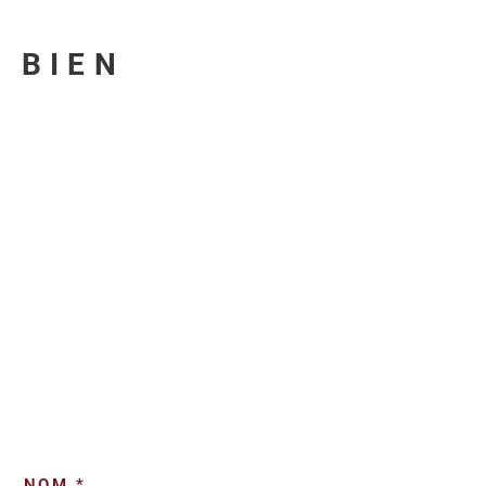
U BIEN
NOM *