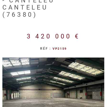
- CANTELEU
REALISA
CANTELEU
(76380)
BLOG
L'AGENC
3 420 000 €
RÉF :
VP2159