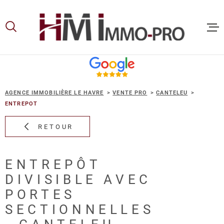
Aller
Aller
Aller
Aller
à
à
au
au
:
la
menu
contenu
recherche
principal
ACCUEIL
AGENCE IMMOBILIÈRE LE HAVRE
VENTE PRO
CANTELEU
ACHETER
ENTREPOT
RETOUR
LOUER
ENTREPÔT
VOUS ET
DIVISIBLE AVEC
PROPRIE
PORTES
SECTIONNELLES
NOS