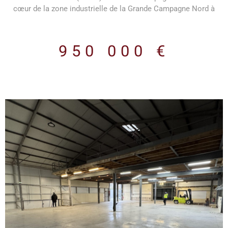
cœur de la zone industrielle de la Grande Campagne Nord à
Port-Jérôme-sur-Seine, ce bâtiment professionnel offre des
prestations complètes et fonctionnelles, idéales pour une
activité industrielle, artisanale ou logistique urbaine.
950 000 €
Caractéristiques générales Surface bâtie totale : 1 113 m²
Atelier : 913 m² Bureaux : 200 m² Terrain : 4 974 m², entièrement
bétonné Site clos et sécurisé Voirie lourde, accès VL et PL
Parking véhicules légers et poids lourds Atelier Hauteur sous
ferme jusqu’à 4,30 m 2 portes d’accès Dalle béton Isolation
double peau Charpente aluminium Toiture bac acier isolée
Puissance électrique importante Sanitaires, vestiaires, douches
Salle de pause avec kitchenette Bureaux Bureaux
communiquant directement avec l’atelier RDC : 3 à 4 bureaux
Étage : 5 grands bureaux et 1 sanitaire Espaces fonctionnels,
adaptés aux équipes administratives et techniques Atouts ✔
Emplacement stratégique en zone industrielle dynamique ✔
Accès facile pour véhicules légers et poids lourds ✔ Bâtiment
polyvalent, immédiatement exploitable ✔ Grande surface
extérieure bétonnée Pour plus de renseignements, contactez-
VOIR LE BIEN
nous : c.dehondt@hmimmo-pro.com 02.35.22.00.22