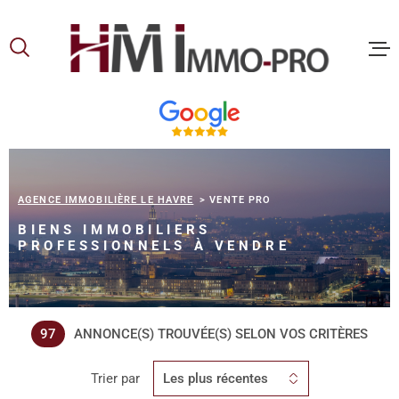
Aller
Aller
Aller
Aller
à
à
au
au
:
la
menu
contenu
recherche
principal
ACCUEIL
ACHETER
AGENCE IMMOBILIÈRE LE HAVRE
VENTE PRO
BIENS IMMOBILIERS
LOUER
PROFESSIONNELS À VENDRE
VOUS ET
PROPRIE
97
ANNONCE(S) TROUVÉE(S) SELON VOS CRITÈRES
Trier par
Les plus récentes
NOS