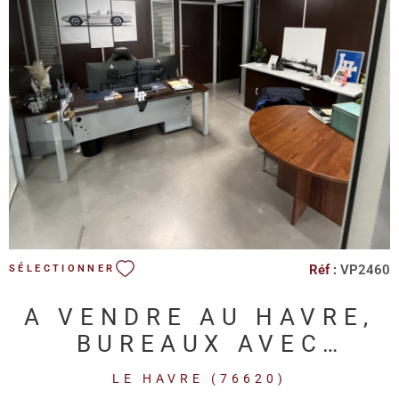
VOIR LE BIEN
Réf :
VP2460
SÉLECTIONNER
A VENDRE AU HAVRE,
BUREAUX AVEC
PARKING
LE HAVRE (76620)