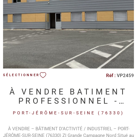
VOIR LE BIEN
Réf :
VP2459
SÉLECTIONNER
À VENDRE BATIMENT
PROFESSIONNEL -
ZONE INDUSTRIELL
PORT-JÉRÔME-SUR-SEINE (76330)
PJ2S
À VENDRE – BÂTIMENT D’ACTIVITÉ / INDUSTRIEL – PORT-
JÉRÔME-SUR-SEINE (76330) ZI Grande Campagne Nord Situé au