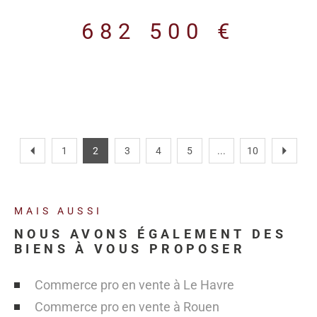
nombreux usages. Puissance électrique : 110 Kwa. Acces PL.
Réseau d'air en place (hors comprésseur). Quelques travaux à
682 500 €
prévoir dans la partie bureau. A l'extérieur peuvent rester 3
containers et un abri pour du stockage complémentaires
sécurisé. La parcelle permet encore de construire 3000 M2
d'atelier.
1
2
3
4
5
...
10
MAIS AUSSI
NOUS AVONS ÉGALEMENT DES
BIENS À VOUS PROPOSER
Commerce pro en vente à Le Havre
Commerce pro en vente à Rouen