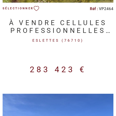
Réf :
VP2464
SÉLECTIONNER
À VENDRE CELLULES
PROFESSIONNELLES
NEUVES - ZA DU
ESLETTES (76710)
POLEN - ESLETTES
283 423 €