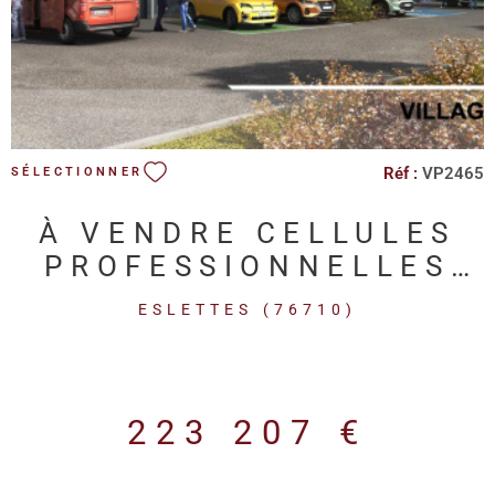
Réf :
VP2465
SÉLECTIONNER
À VENDRE CELLULES
PROFESSIONNELLES
NEUVES - ZA DU
ESLETTES (76710)
POLEN - ESLETTES
223 207 €