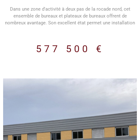
Dans une zone d'activité à deux pas de la rocade nord, cet
ensemble de bureaux et plateaux de bureaux offrent de
nombreux avantage. Son excellent état permet une installation
rapide. Plusieurs bureaux individuels, un grand plateau de
bureaux et des salles de réunions permettent de répondre aux
besoins du plus grand nombre. Un local de 30 m², avec porte
577 500 €
sectionnelle, permet aussi de stocker, préparer des commandes
ou encore stationner un véhicule. Une cuisine équipée et un
vestiaire avec douche permettent d'avoir un confort de qualité.
14 places de parking permettront aussi d'avoir un confort pour
les salariés.