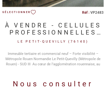
Réf :
VP2483
SÉLECTIONNER
À VENDRE - CELLULES
PROFESSIONNELLES
NEUVES - SUD III
LE PETIT-QUEVILLY (76140)
ROUEN
Immeuble tertiaire et commercial neuf – Forte visibilité –
Métropole Rouen Normandie Le Petit-Quevilly (Métropole de
Rouen) - SUD III Au cœur de l’agglomération rouennaise, au
pied de la voie rapide Sud III (RN338) reliant directement l’A13
(axe Paris – Caen – Le Havre), découvrez un immeuble neuf à
usage mixte tertiaire et commercial bénéficiant d’une visibilité
Nous consulter
exceptionnelle sur un axe très fréquenté. Cette implantation
stratégique offre une accessibilité optimale pour les
entreprises souhaitant renforcer leur visibilité et faciliter l’accès
pour leurs collaborateurs, clients ou partenaires. Une
localisation stratégique Situé le long de la Sud III, l’immeuble