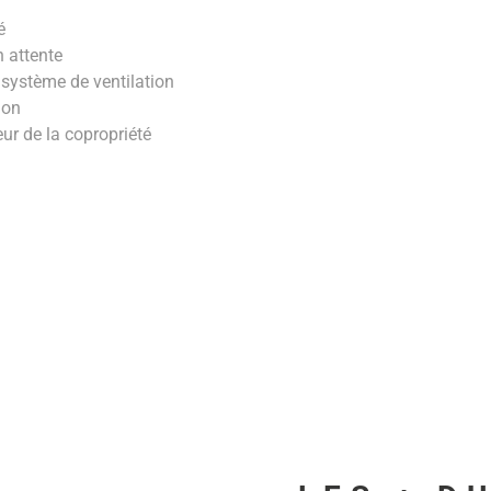
é
n attente
n système de ventilation
tion
ieur de la copropriété