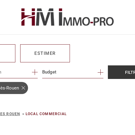
ESTIMER
n
1
Budget
FILT
O PRO
-lès-Rouen
LES ROUEN
LOCAL COMMERCIAL