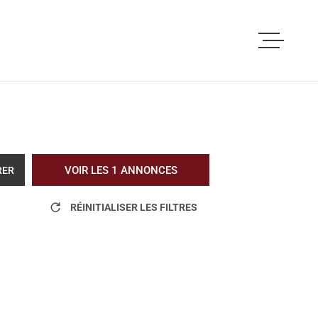
ACCUEIL
ACHETER
LOUER
VOIR LES
1
ANNONCES
RER
VOUS ETES PRO
RÉINITIALISER LES FILTRES
NOS REALISATI
BLOG
L'AGENCE