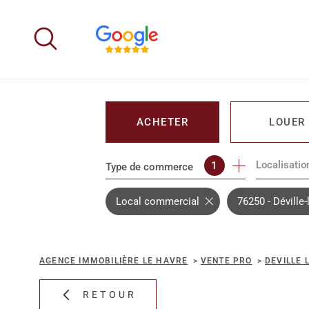
Aller
Aller
Aller
Aller
à
à
au
au
:
la
menu
contenu
recherche
principal
ACHETER
LOUER
Localisatio
1
Type de commerce
DE L'IMMO PRO
DE L'IMM
Local commercial
76250 - Déville
AGENCE IMMOBILIÈRE LE HAVRE
VENTE PRO
DEVILLE 
RETOUR