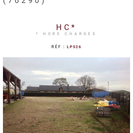
(76290)
REALISA
BLOG
HC*
* HORS CHARGES
L'AGENC
RÉF :
LP526