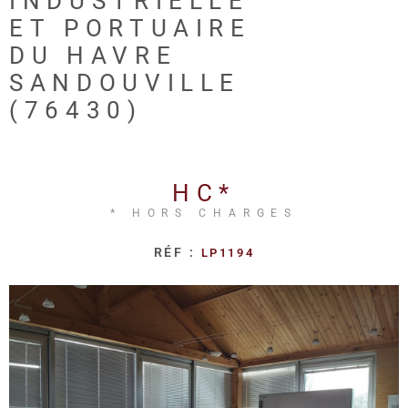
INDUSTRIELLE
REALISA
ET PORTUAIRE
DU HAVRE
BLOG
SANDOUVILLE
(76430)
L'AGENC
HC*
* HORS CHARGES
RÉF :
LP1194