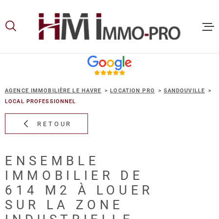
Aller
Aller
Aller
Aller
à
à
au
au
:
la
menu
contenu
recherche
principal
ACCUEIL
AGENCE IMMOBILIÈRE LE HAVRE
LOCATION PRO
SANDOUVILLE
ACHETER
LOCAL PROFESSIONNEL
RETOUR
LOUER
ENSEMBLE
VOUS ET
IMMOBILIER DE
PROPRIE
614 M2 À LOUER
SUR LA ZONE
NOS