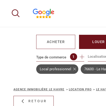
Aller
Aller
Aller
Aller
à
à
au
au
:
la
menu
contenu
recherche
principal
ACHETER
LOUER
Localisatio
1
Type de commerce
DE L'IMMO PRO
DE L'IMM
Local professionnel
76600 - Le Ha
AGENCE IMMOBILIÈRE LE HAVRE
LOCATION PRO
LE HA
RETOUR