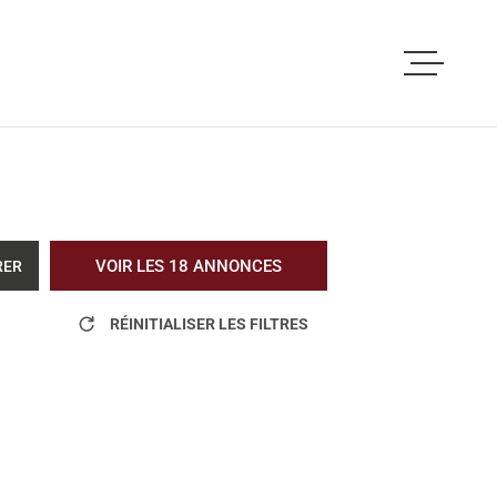
ACCUEIL
ACHETER
LOUER
VOIR LES
18
ANNONCES
RER
VOUS ETES PRO
RÉINITIALISER LES FILTRES
NOS REALISATI
BLOG
L'AGENCE