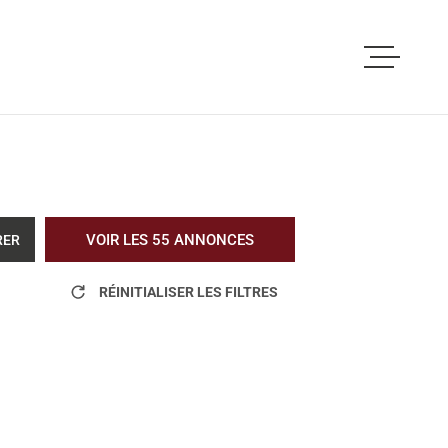
ACCUEIL
ACHETER
LOUER
VOIR LES
55
ANNONCES
RER
VOUS ETES PRO
RÉINITIALISER LES FILTRES
NOS REALISATI
BLOG
L'AGENCE