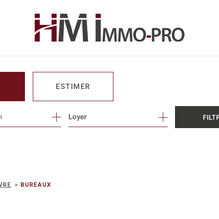
ESTIMER
n
1
Loyer
FILT
O PRO
VRE
BUREAUX