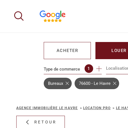
Aller
Aller
Aller
Aller
à
à
au
au
:
la
menu
contenu
recherche
principal
ACHETER
LOUER
Localisatio
1
Type de commerce
DE L'IMMO PRO
DE L'IMM
Bureaux
76600 - Le Havre
AGENCE IMMOBILIÈRE LE HAVRE
LOCATION PRO
LE HA
RETOUR