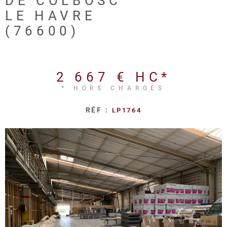
DE COLBOSC
REALISA
LE HAVRE
(76600)
BLOG
L'AGENC
2 667 €
HC*
* HORS CHARGES
RÉF :
LP1764