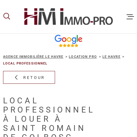
Aller
Aller
Aller
Aller
à
à
au
au
:
la
menu
contenu
recherche
principal
ACCUEIL
AGENCE IMMOBILIÈRE LE HAVRE
LOCATION PRO
LE HAVRE
ACHETER
LOCAL PROFESSIONNEL
RETOUR
LOUER
LOCAL
VOUS ET
PROFESSIONNEL
PROPRIE
À LOUER À
SAINT ROMAIN
NOS