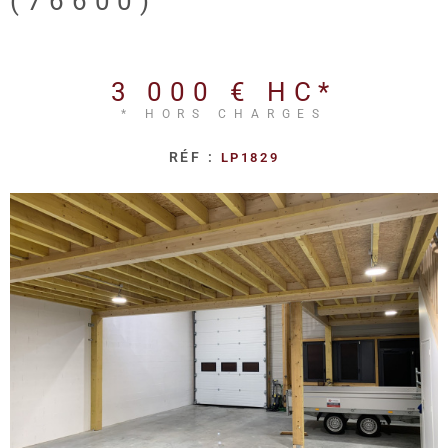
(76600)
REALISA
BLOG
3 000 €
HC*
* HORS CHARGES
L'AGENC
RÉF :
LP1829