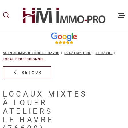
Aller
Aller
Aller
Aller
à
à
au
au
:
la
menu
contenu
recherche
principal
ACCUEIL
AGENCE IMMOBILIÈRE LE HAVRE
LOCATION PRO
LE HAVRE
ACHETER
LOCAL PROFESSIONNEL
RETOUR
LOUER
LOCAUX MIXTES
VOUS ET
À LOUER
PROPRIE
ATELIERS
LE HAVRE
NOS