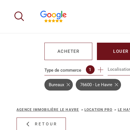
Aller
Aller
Aller
Aller
à
à
au
au
:
la
menu
contenu
recherche
principal
ACHETER
LOUER
Localisatio
1
Type de commerce
DE L'IMMO PRO
DE L'IMM
Bureaux
76600 - Le Havre
AGENCE IMMOBILIÈRE LE HAVRE
LOCATION PRO
LE HA
RETOUR