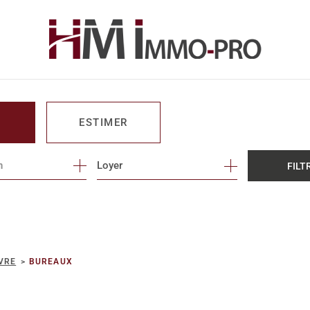
ESTIMER
n
1
Loyer
FILT
O PRO
VRE
BUREAUX