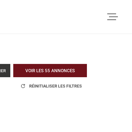
ACCUEIL
ACHETER
LOUER
VOIR LES
55
ANNONCES
RER
VOUS ETES PRO
RÉINITIALISER LES FILTRES
NOS REALISATI
BLOG
L'AGENCE