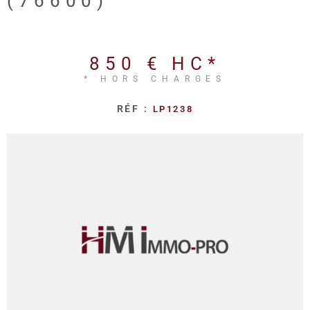
(76600)
REALISA
BLOG
850 €
HC*
* HORS CHARGES
L'AGENC
RÉF :
LP1238