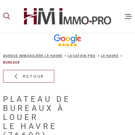
Aller
Aller
Aller
Aller
à
à
au
au
:
la
menu
contenu
recherche
principal
ACCUEIL
AGENCE IMMOBILIÈRE LE HAVRE
LOCATION PRO
LE HAVRE
ACHETER
BUREAUX
RETOUR
LOUER
PLATEAU DE
VOUS ET
BUREAUX À
PROPRIE
LOUER
LE HAVRE
NOS