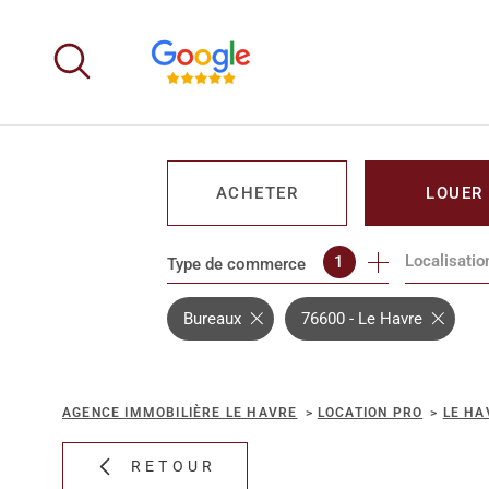
Aller
Aller
Aller
Aller
à
à
au
au
:
la
menu
contenu
recherche
principal
ACHETER
LOUER
Localisatio
1
Type de commerce
DE L'IMMO PRO
DE L'IMM
Bureaux
76600 - Le Havre
AGENCE IMMOBILIÈRE LE HAVRE
LOCATION PRO
LE HA
RETOUR