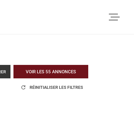
ACCUEIL
ACHETER
LOUER
VOIR LES
55
ANNONCES
RER
VOUS ETES PRO
RÉINITIALISER LES FILTRES
NOS REALISATI
BLOG
L'AGENCE