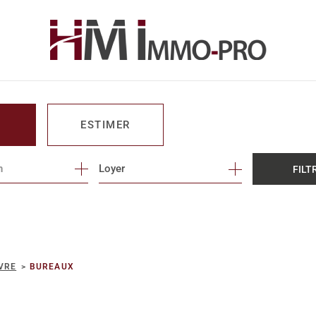
ESTIMER
n
1
Loyer
FILT
O PRO
VRE
BUREAUX