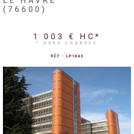
LE HAVRE
REALISA
(76600)
BLOG
1 003 €
HC*
L'AGENC
* HORS CHARGES
RÉF :
LP1843