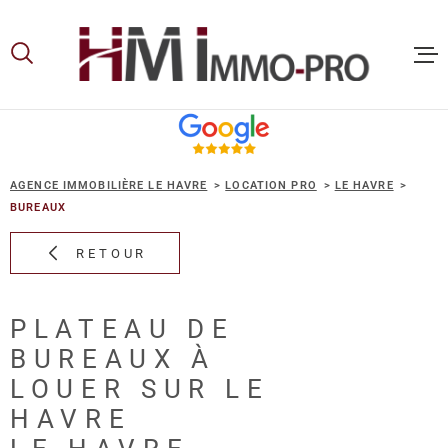
Aller
Aller
Aller
Aller
à
à
au
au
:
la
menu
contenu
recherche
principal
ACCUEIL
AGENCE IMMOBILIÈRE LE HAVRE
LOCATION PRO
LE HAVRE
ACHETER
BUREAUX
RETOUR
LOUER
PLATEAU DE
VOUS ET
BUREAUX À
PROPRIE
LOUER SUR LE
HAVRE
NOS