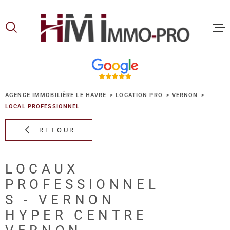
Aller
Aller
Aller
Aller
à
à
au
au
:
la
menu
contenu
recherche
principal
ACCUEIL
AGENCE IMMOBILIÈRE LE HAVRE
LOCATION PRO
VERNON
ACHETER
LOCAL PROFESSIONNEL
RETOUR
LOUER
LOCAUX
VOUS ET
PROFESSIONNEL
PROPRIE
S - VERNON
HYPER CENTRE
NOS