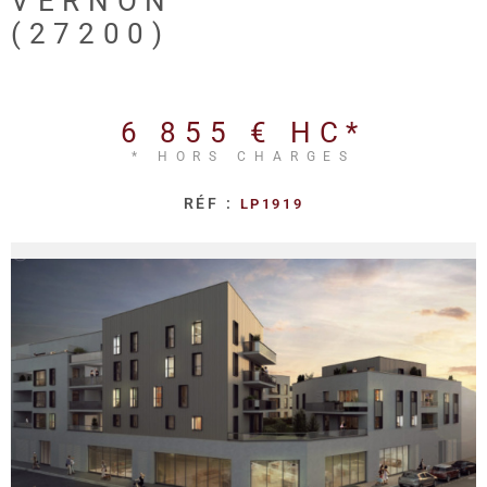
VERNON
REALISA
(27200)
BLOG
6 855 €
HC*
L'AGENC
* HORS CHARGES
RÉF :
LP1919