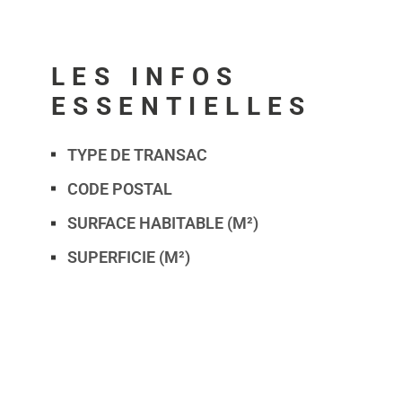
LES INFOS
ESSENTIELLES
TYPE DE TRANSAC
Caractérisque
Valeurs
CODE POSTAL
SURFACE HABITABLE (M²)
SUPERFICIE (M²)