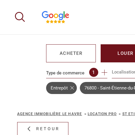
Aller
Aller
Aller
Aller
à
à
au
au
:
la
menu
contenu
recherche
principal
ACHETER
LOUER
Localisatio
1
Type de commerce
DE L'IMMO PRO
DE L'IMM
Entrepôt
76800 - Saint-Étienne-du
AGENCE IMMOBILIÈRE LE HAVRE
LOCATION PRO
ST ET
RETOUR