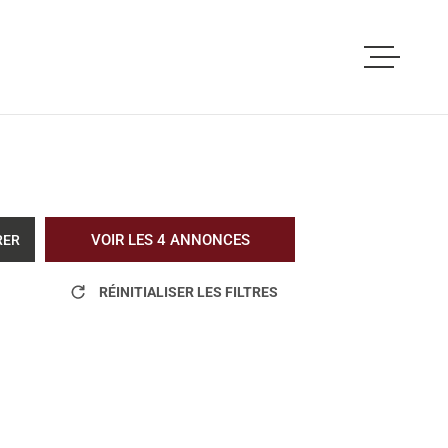
ACCUEIL
ACHETER
LOUER
VOIR LES
4
ANNONCES
RER
VOUS ETES PRO
RÉINITIALISER LES FILTRES
NOS REALISATI
BLOG
L'AGENCE