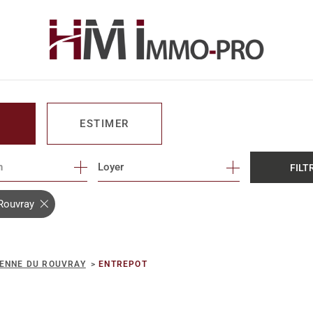
ESTIMER
n
1
Loyer
FILT
O PRO
-Rouvray
IENNE DU ROUVRAY
ENTREPOT