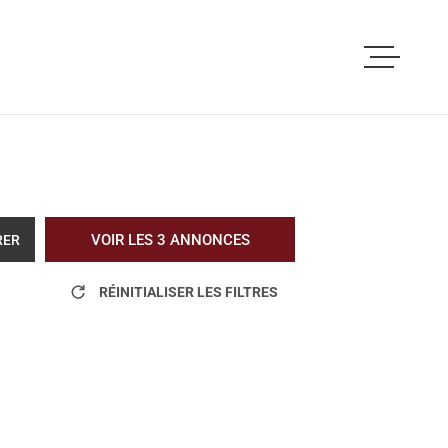
ACCUEIL
ACHETER
LOUER
VOIR LES
3
ANNONCES
RER
VOUS ETES PRO
RÉINITIALISER LES FILTRES
NOS REALISATI
BLOG
L'AGENCE