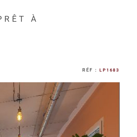
PRÊT À
RÉF :
LP1683