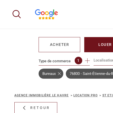
Aller
Aller
Aller
Aller
à
à
au
au
:
la
menu
contenu
recherche
principal
ACHETER
LOUER
Localisatio
1
Type de commerce
DE L'IMMO PRO
DE L'IMM
Bureaux
76800 - Saint-Étienne-du-
AGENCE IMMOBILIÈRE LE HAVRE
LOCATION PRO
ST ET
RETOUR