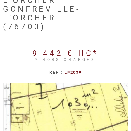
L'ORCHER
REALISA
GONFREVILLE-
L'ORCHER
BLOG
(76700)
L'AGENC
9 442 €
HC*
* HORS CHARGES
RÉF :
LP2039