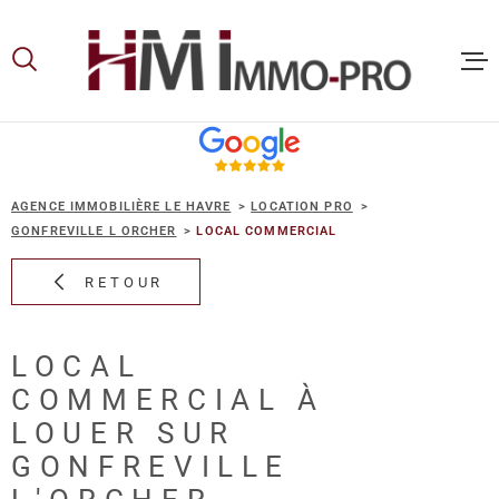
Aller
Aller
Aller
Aller
à
à
au
au
:
la
menu
contenu
recherche
principal
ACCUEIL
AGENCE IMMOBILIÈRE LE HAVRE
LOCATION PRO
ACHETER
GONFREVILLE L ORCHER
LOCAL COMMERCIAL
RETOUR
LOUER
LOCAL
VOUS ET
COMMERCIAL À
PROPRIE
LOUER SUR
GONFREVILLE
NOS