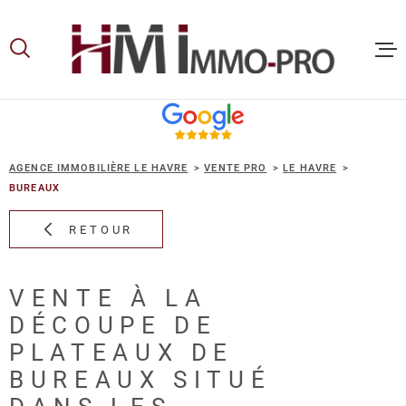
Aller
Aller
Aller
Aller
à
à
au
au
:
la
menu
contenu
recherche
principal
ACCUEIL
AGENCE IMMOBILIÈRE LE HAVRE
VENTE PRO
LE HAVRE
ACHETER
BUREAUX
RETOUR
LOUER
VENTE À LA
VOUS ET
DÉCOUPE DE
PROPRIE
PLATEAUX DE
BUREAUX SITUÉ
NOS