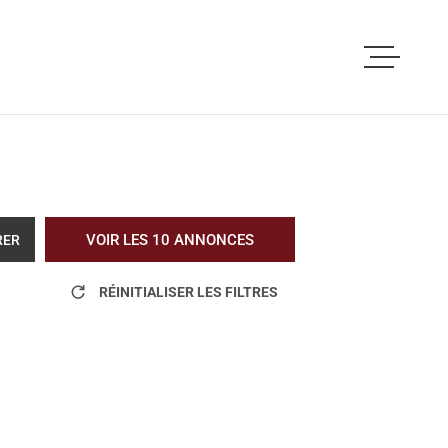
ACCUEIL
ACHETER
LOUER
VOIR LES
10
ANNONCES
RER
VOUS ETES PRO
RÉINITIALISER LES FILTRES
NOS REALISATI
BLOG
L'AGENCE