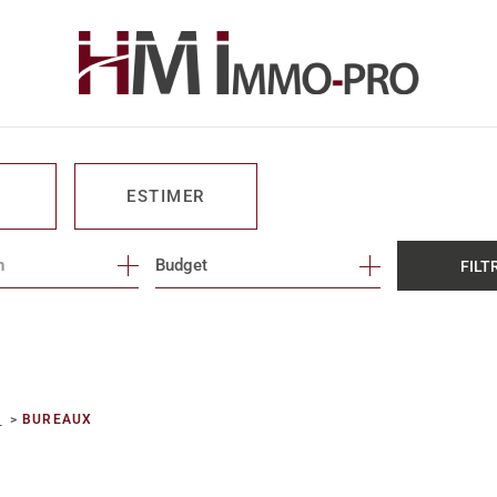
ESTIMER
n
1
Budget
FILT
O PRO
E
BUREAUX