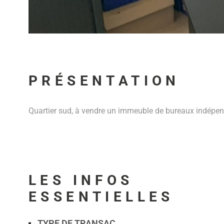
PRÉSENTATION
Quartier sud, à vendre un immeuble de bureaux indépenda
LES INFOS
ESSENTIELLES
TYPE DE TRANSAC
Caractérisque
Valeurs