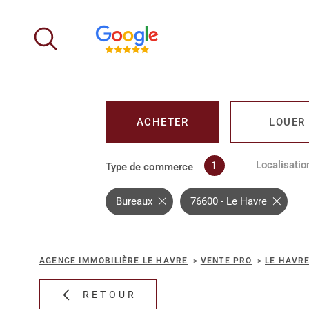
Aller
Aller
Aller
Aller
à
à
au
au
:
la
menu
contenu
recherche
principal
ACHETER
LOUER
Localisatio
1
Type de commerce
DE L'IMMO PRO
DE L'IMM
Bureaux
76600 - Le Havre
AGENCE IMMOBILIÈRE LE HAVRE
VENTE PRO
LE HAVR
RETOUR