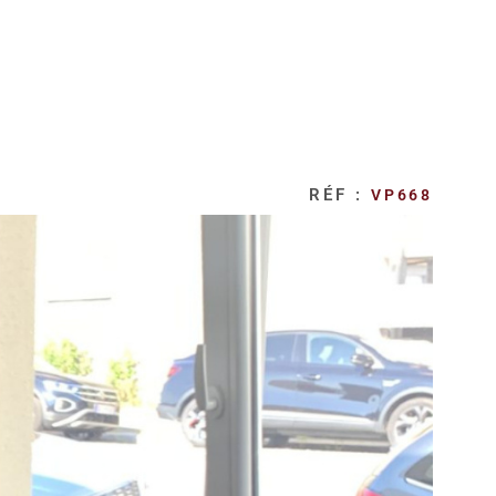
RÉF :
VP668