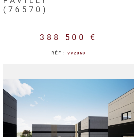
PAVILLY
REALISA
(76570)
BLOG
388 500 €
L'AGENC
RÉF :
VP2060