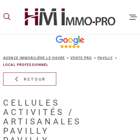
Aller
Aller
Aller
Aller
à
à
au
au
:
la
menu
contenu
recherche
principal
ACCUEIL
AGENCE IMMOBILIÈRE LE HAVRE
VENTE PRO
PAVILLY
ACHETER
LOCAL PROFESSIONNEL
RETOUR
LOUER
CELLULES
VOUS ET
ACTIVITÉS /
PROPRIE
ARTISANALES
PAVILLY
NOS