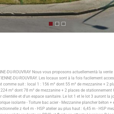
DU-ROUVRAY Nous vous proposons actuellementà la vente des
IENNE-DU-ROUVRAY. Les locaux sont à la fois facilement accessi
nt comme suit : local 1 : 156 m² dont 55 m² de mezzanine + 2 pl
 224 m² dont 78 m² de mezzanine + 2 places de stationnement Ch
 clientèle et d'un espace sanitaire. Le lot 1 et le lot 3 auront la
ique isolante - Toiture bac acier - Mezzanine plancher béton + e
ectionnelle z 4x4 m - HSP atelier au plus haut : 6,45 m - HSP me