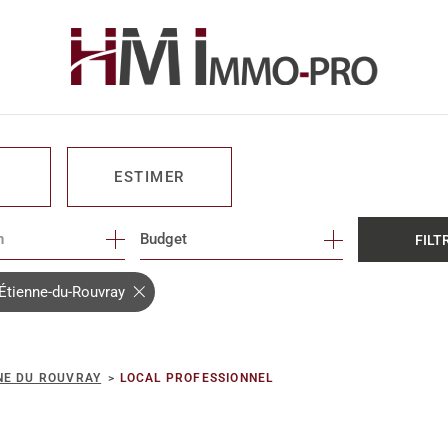
ESTIMER
n
1
Budget
FILT
O PRO
-Étienne-du-Rouvray
NE DU ROUVRAY
LOCAL PROFESSIONNEL