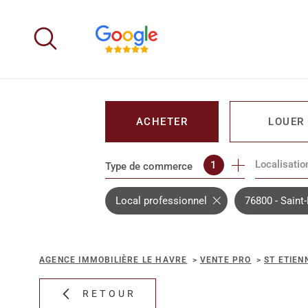
Aller
Aller
Aller
Aller
à
à
au
au
:
la
menu
contenu
recherche
principal
ACHETER
LOUER
Localisatio
1
Type de commerce
DE L'IMMO PRO
DE L'IMM
Local professionnel
76800 - Saint
AGENCE IMMOBILIÈRE LE HAVRE
VENTE PRO
ST ETIEN
RETOUR