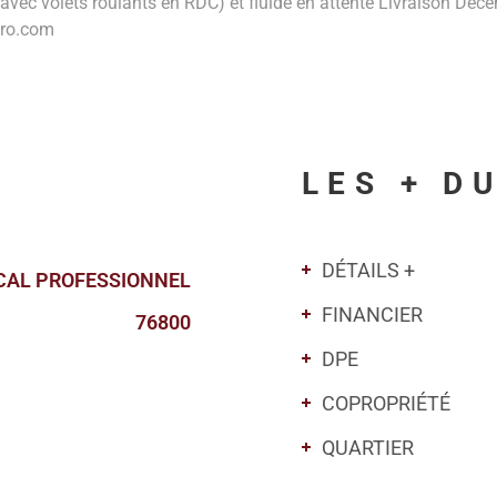
 avec volets roulants en RDC) et fluide en attente Livraison Dé
pro.com
LES + D
DÉTAILS +
CAL PROFESSIONNEL
FINANCIER
76800
DPE
COPROPRIÉTÉ
QUARTIER