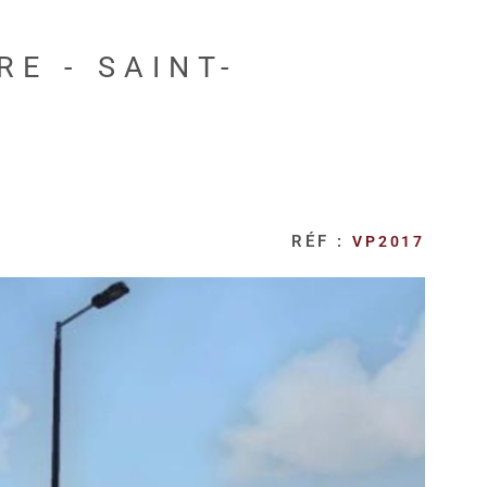
E - SAINT-
RÉF :
VP2017