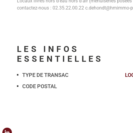
Locaux livrés hors d'eau hors d'air (menuiseries posées
contactez-nous : 02.35.22.00.22 c.dehondt@hmimmo-
LES INFOS
ESSENTIELLES
TYPE DE TRANSAC
LO
Caractérisque
Valeurs
CODE POSTAL