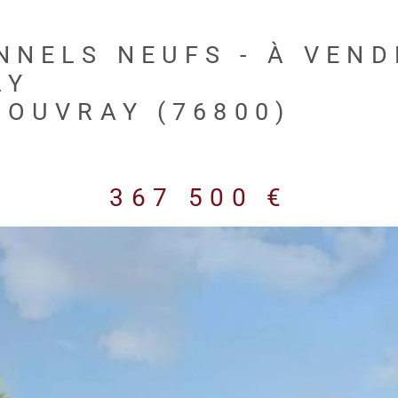
NELS NEUFS - À VENDR
AY
ROUVRAY (76800)
367 500 €