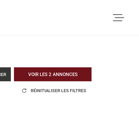
ACCUEIL
ACHETER
LOUER
VOIR LES
2
ANNONCES
RER
VOUS ETES PRO
RÉINITIALISER LES FILTRES
NOS REALISATI
BLOG
L'AGENCE