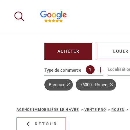
Aller
Aller
Aller
Aller
à
à
au
au
:
la
menu
contenu
recherche
principal
ACHETER
LOUER
Localisatio
1
Type de commerce
DE L'IMMO PRO
DE L'IMM
Bureaux
76000 - Rouen
AGENCE IMMOBILIÈRE LE HAVRE
VENTE PRO
ROUEN
RETOUR