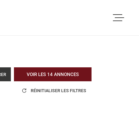
ACCUEIL
ACHETER
LOUER
VOIR LES
14
ANNONCES
RER
VOUS ETES PRO
RÉINITIALISER LES FILTRES
NOS REALISATI
BLOG
L'AGENCE