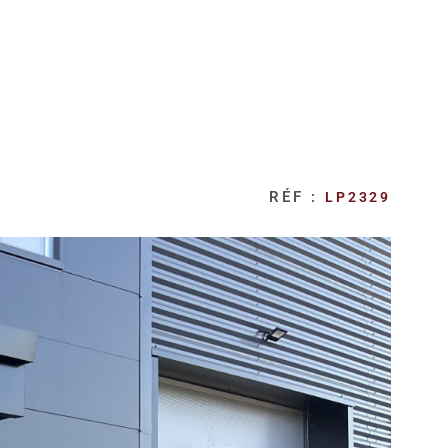
RÉF :
LP2329