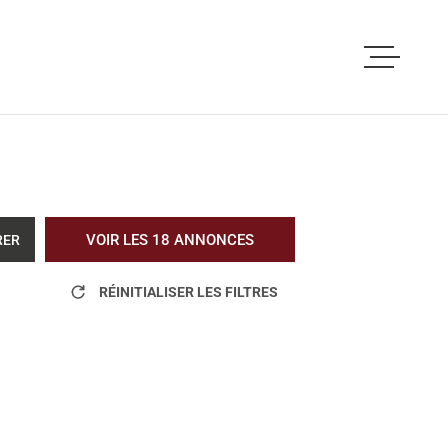
ACCUEIL
ACHETER
LOUER
VOIR LES
18
ANNONCES
RER
VOUS ETES PRO
RÉINITIALISER LES FILTRES
NOS REALISATI
BLOG
L'AGENCE