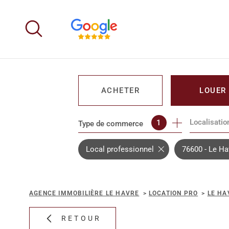
Aller
Aller
Aller
Aller
à
à
au
au
:
la
menu
contenu
recherche
principal
ACHETER
LOUER
Localisatio
1
Type de commerce
DE L'IMMO PRO
DE L'IMM
Local professionnel
76600 - Le Ha
AGENCE IMMOBILIÈRE LE HAVRE
LOCATION PRO
LE HA
RETOUR