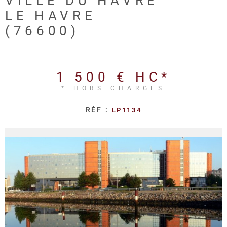
VILLE DU HAVRE
REALISA
LE HAVRE
(76600)
BLOG
L'AGENC
1 500 €
HC*
* HORS CHARGES
RÉF :
LP1134