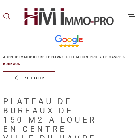
Aller
Aller
Aller
Aller
à
à
au
au
:
la
menu
contenu
recherche
principal
ACCUEIL
AGENCE IMMOBILIÈRE LE HAVRE
LOCATION PRO
LE HAVRE
ACHETER
BUREAUX
RETOUR
LOUER
PLATEAU DE
VOUS ET
BUREAUX DE
PROPRIE
150 M2 À LOUER
EN CENTRE
NOS