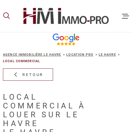
Aller
Aller
Aller
Aller
à
à
au
au
:
la
menu
contenu
recherche
principal
ACCUEIL
AGENCE IMMOBILIÈRE LE HAVRE
LOCATION PRO
LE HAVRE
ACHETER
LOCAL COMMERCIAL
RETOUR
LOUER
LOCAL
VOUS ET
COMMERCIAL À
PROPRIE
LOUER SUR LE
HAVRE
NOS