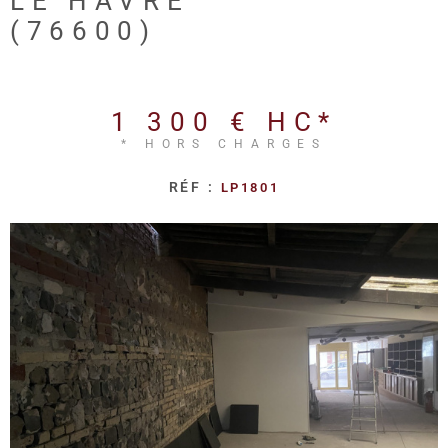
LE HAVRE
REALISA
(76600)
BLOG
1 300 €
HC*
L'AGENC
* HORS CHARGES
RÉF :
LP1801