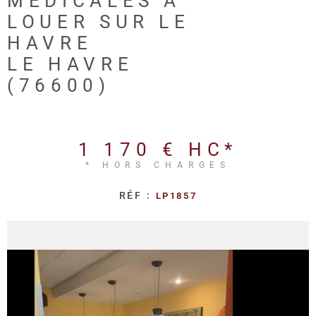
MÉDICALES À
REALISA
LOUER SUR LE
HAVRE
BLOG
LE HAVRE
(76600)
L'AGENC
1 170 €
HC*
* HORS CHARGES
RÉF :
LP1857