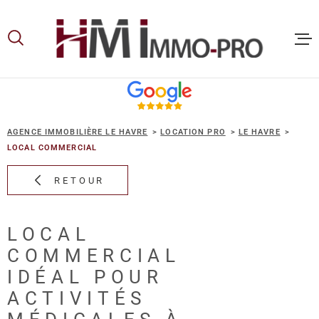
Aller
Aller
Aller
Aller
à
à
au
au
:
la
menu
contenu
recherche
principal
ACCUEIL
AGENCE IMMOBILIÈRE LE HAVRE
LOCATION PRO
LE HAVRE
ACHETER
LOCAL COMMERCIAL
RETOUR
LOUER
LOCAL
VOUS ET
COMMERCIAL
PROPRIE
IDÉAL POUR
ACTIVITÉS
NOS