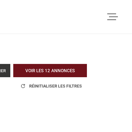
ACCUEIL
ACHETER
LOUER
VOIR LES
12
ANNONCES
RER
VOUS ETES PRO
RÉINITIALISER LES FILTRES
NOS REALISATI
BLOG
L'AGENCE