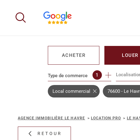
Aller
Aller
Aller
Aller
à
à
au
au
:
la
menu
contenu
recherche
principal
ACHETER
LOUER
Localisatio
1
Type de commerce
DE L'IMMO PRO
DE L'IMM
Local commercial
76600 - Le Hav
AGENCE IMMOBILIÈRE LE HAVRE
LOCATION PRO
LE HA
RETOUR